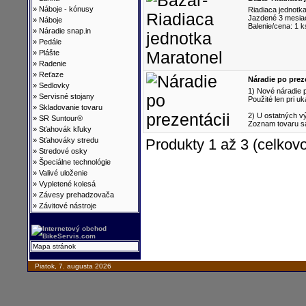
»
Náboje - kónusy
Riadiaca jednotka
Jazdené 3 mesia
»
Náboje
Balenie/cena: 1 k
»
Náradie snap.in
»
Pedále
»
Plášte
»
Radenie
»
Reťaze
Náradie po prez
»
Sedlovky
1) Nové náradie p
»
Servisné stojany
Použité len pri u
»
Skladovanie tovaru
2) U ostatných 
»
SR Suntour®
Zoznam tovaru sa
»
Sťahovák kľuky
»
Sťahováky stredu
Produkty 1 až 3 (celkovo
»
Stredové osky
»
Špeciálne technológie
»
Valivé uloženie
»
Vypletené kolesá
»
Závesy prehadzovača
»
Závitové nástroje
Mapa stránok
Piatok, 7. augusta 2026