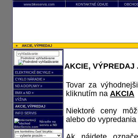
www.bikeservis.com
KONTAKTNÉ ÚDAJE
OBCHOD
»
::
AKCIE, VÝPREDAJ
Podrobné vyhľadávanie
AKCIE, VÝPREDAJ .
ELEKTRICKÉ BICYKLE »
CYKLO NÁRADIE »
Tovar za výhodnejš
ND A DOPLNKY »
kliknutím na
AKCIA
BMX a ND »
VÝŽIVA
AKCIE, VÝPREDAJ
Niektoré ceny môžu
INFO SERVIS
alebo do vypredania
Náradie na
servis a ND
pre konkrétnu časť bicykla:
Ak nájdete označ