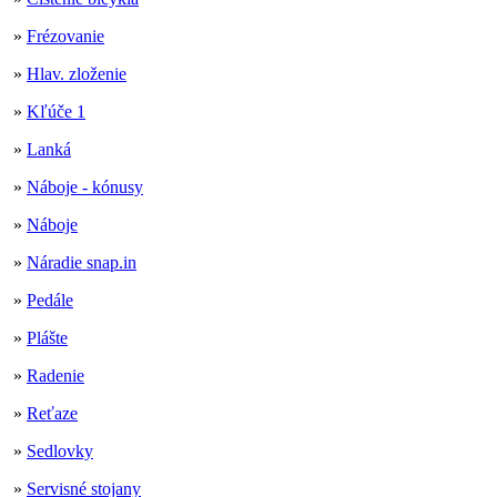
»
Frézovanie
»
Hlav. zloženie
»
Kľúče 1
»
Lanká
»
Náboje - kónusy
»
Náboje
»
Náradie snap.in
»
Pedále
»
Plášte
»
Radenie
»
Reťaze
»
Sedlovky
»
Servisné stojany