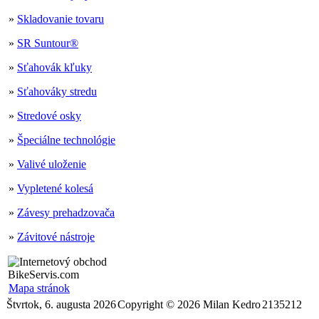
»
Skladovanie tovaru
»
SR Suntour®
»
Sťahovák kľuky
»
Sťahováky stredu
»
Stredové osky
»
Špeciálne technológie
»
Valivé uloženie
»
Vypletené kolesá
»
Závesy prehadzovača
»
Závitové nástroje
Mapa stránok
Štvrtok, 6. augusta 2026
Copyright © 2026 Milan Kedro
2135212