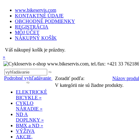
www.bikeservis.com
KONTAKTNÉ ÚDAJE
OBCHODNÉ PODMIENKY
REGISTRÁCIA
MÔJ ÚČET
NÁKUPNÝ KOŠÍK
Váš nákupný košík je prázdny.
»
www.bikeservis.com, tel./fax: +421 33 762186
Podrobné vyhľadávanie
Zoradiť podľa:
Názov produ
V kategórii nie sú žiadne produkty.
ELEKTRICKÉ
BICYKLE »
CYKLO
NÁRADIE »
ND A
DOPLNKY »
BMX a ND »
VÝŽIVA
AKCIE,