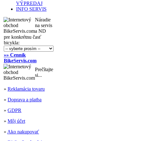
VÝPREDAJ
INFO SERVIS
Náradie
na servis
a ND
pre konkrétnu časť
bicykla:
»» Cenník
BikeServis.com
Prečítajte
si...
»
Reklamácia tovaru
»
Doprava a platba
»
GDPR
»
Môj účet
»
Ako nakupovať