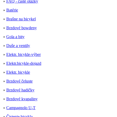
»
FAQ - časté otázky
»
Batérie
»
Brašne na bicykel
»
Brzdové bowdeny
»
Gola a bity
»
Duše a ventily
»
Elektr. bicykle-výber
»
Elektr.bicykle-dojazd
»
Elektr. bicykle
»
Brzdové čeluste
»
Brzdové hadičky
»
Brzdové kvapaliny
»
Campagnolo U-T
»
Čistenie bicykla