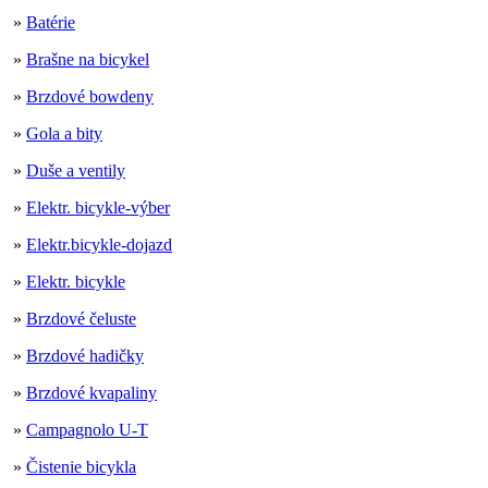
»
Batérie
»
Brašne na bicykel
»
Brzdové bowdeny
»
Gola a bity
»
Duše a ventily
»
Elektr. bicykle-výber
»
Elektr.bicykle-dojazd
»
Elektr. bicykle
»
Brzdové čeluste
»
Brzdové hadičky
»
Brzdové kvapaliny
»
Campagnolo U-T
»
Čistenie bicykla