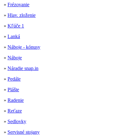
»
Frézovanie
»
Hlav. zloženie
»
Kľúče 1
»
Lanká
»
Náboje - kónusy
»
Náboje
»
Náradie snap.in
»
Pedále
»
Plášte
»
Radenie
»
Reťaze
»
Sedlovky
»
Servisné stojany