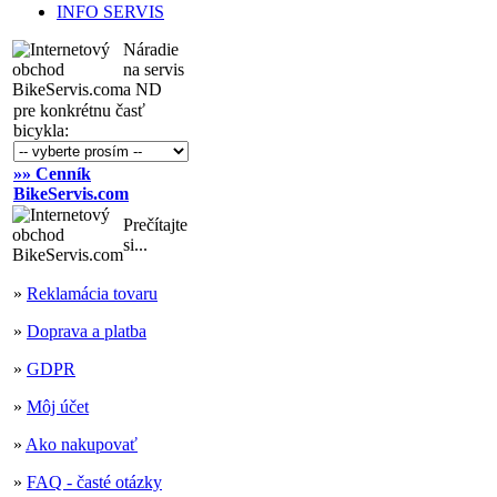
INFO SERVIS
Náradie
na servis
a ND
pre konkrétnu časť
bicykla:
»» Cenník
BikeServis.com
Prečítajte
si...
»
Reklamácia tovaru
»
Doprava a platba
»
GDPR
»
Môj účet
»
Ako nakupovať
»
FAQ - časté otázky