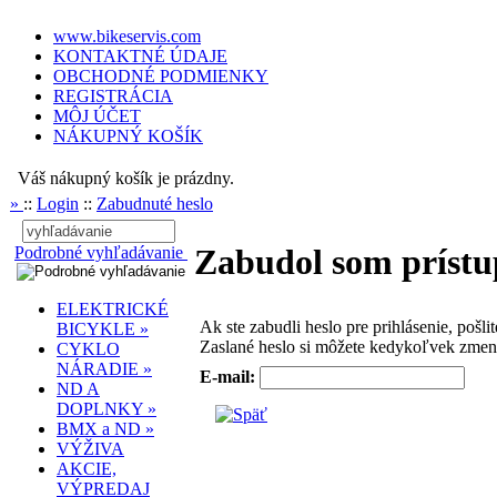
www.bikeservis.com
KONTAKTNÉ ÚDAJE
OBCHODNÉ PODMIENKY
REGISTRÁCIA
MÔJ ÚČET
NÁKUPNÝ KOŠÍK
Váš nákupný košík je prázdny.
»
::
Login
::
Zabudnuté heslo
Zabudol som prístu
Podrobné vyhľadávanie
ELEKTRICKÉ
Ak ste zabudli heslo pre prihlásenie, pošl
BICYKLE »
Zaslané heslo si môžete kedykoľvek zmeni
CYKLO
NÁRADIE »
E-mail:
ND A
DOPLNKY »
BMX a ND »
VÝŽIVA
AKCIE,
VÝPREDAJ