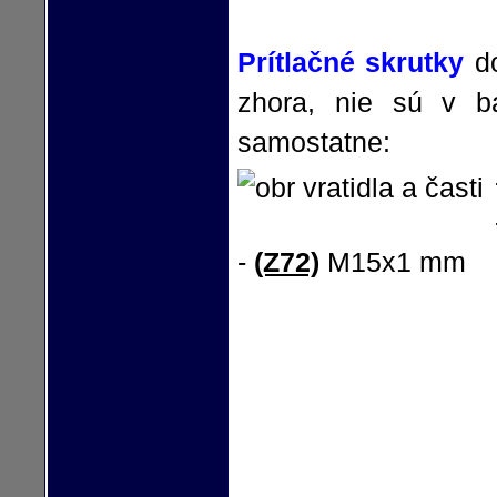
Prítlačné skrutky
do
zhora, nie sú v ba
samostatne:
-
(Z72)
M15x1 mm