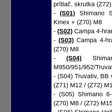
prítlač. skrutka (Z72
-
(S01)
Shimano St
Kinex + (Z70) M8
-
(S02)
Campa 4-hran
-
(S03)
Campa 4-hra
(Z70) M8
-
(S04)
Shiman
M950/951/952/Truvat
- (S04) Truvativ, BB
(Z71) M12 / (Z72) M
- (S05) Shimano 6-
(Z70) M8 / (Z72) M1