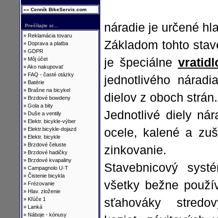
»» Cenník BikeServis.com
náradie je určené hl
Prečítajte si...
»
Reklamácia tovaru
Základom tohto sta
»
Doprava a platba
»
GDPR
»
Môj účet
je špeciálne
vratidl
»
Ako nakupovať
»
FAQ - časté otázky
jednotlivého nárad
»
Batérie
»
Brašne na bicykel
dielov z oboch strán.
»
Brzdové bowdeny
»
Gola a bity
Jednotlivé diely nár
»
Duše a ventily
»
Elektr. bicykle-výber
»
Elektr.bicykle-dojazd
ocele, kalené a zu
»
Elektr. bicykle
»
Brzdové čeluste
zinkovanie.
»
Brzdové hadičky
»
Brzdové kvapaliny
Stavebnicový syst
»
Campagnolo U-T
»
Čistenie bicykla
všetky bežne použív
»
Frézovanie
»
Hlav. zloženie
»
Kľúče 1
sťahováky stredov
»
Lanká
»
Náboje - kónusy