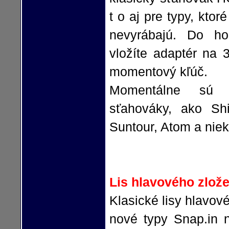
t o aj pre typy, kto
nevyrábajú. Do hor
vložíte adaptér na 
momentový kľúč.
Momentálne sú 
sťahováky, ako S
Suntour, Atom a nie
Lis hlavového zlož
Klasické lisy hlavov
nové typy Snap.in n