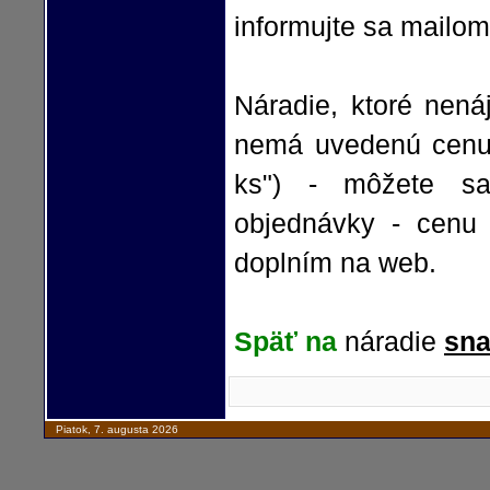
informujte sa mailom
Náradie, ktoré nená
nemá uvedenú cenu 
ks") - môžete s
objednávky - cenu
doplním na web.
Späť na
náradie
sna
Piatok, 7. augusta 2026