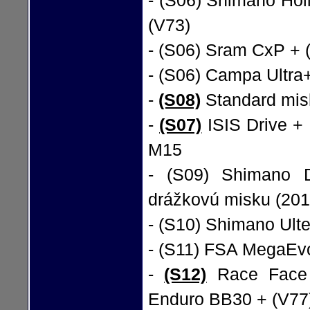
- (S06) Shimano Hol
(V73)
- (S06) Sram CxP + 
- (S06) Campa Ultra
-
(S08)
Standard mis
-
(S07)
ISIS Drive + 
M15
- (S09) Shimano 
drážkovú misku (201
- (S10) Shimano Ul
- (S11) FSA MegaEv
-
(S12)
Race Face 
Enduro BB30 + (V77