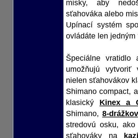
misky, aby nedo
sťahováka alebo mis
Upínací systém spod
ovládáte len jedným 
Špeciálne vratidlo
umožňujú vytvoriť 
nielen sťahovákov k
Shimano compact, a
klasický
Kinex a 
Shimano,
8-drážko
stredovú osku, ako 
sťahováky na
kaz