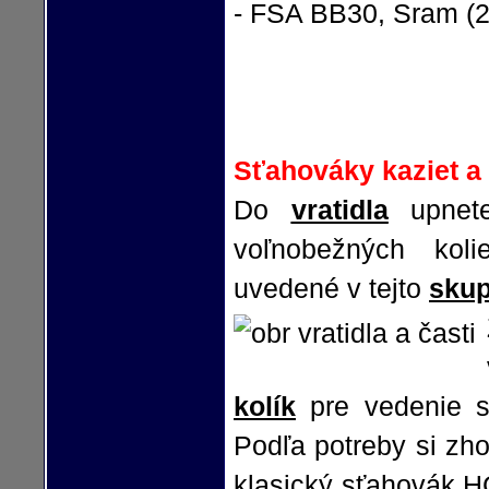
- FSA BB30, Sram (
Sťahováky kaziet a
Do
vratidla
upnete
voľnobežných kol
uvedené v tejto
skup
kolík
pre vedenie s
Podľa potreby si zho
klasický sťahovák H