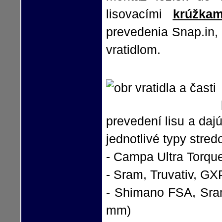
lisovacími
krúžkam
prevedenia Snap.in,
vratidlom.
prevedení lisu a da
jednotlivé typy stred
- Campa Ultra Torqu
- Sram, Truvativ, GX
- Shimano FSA, Sram
mm)