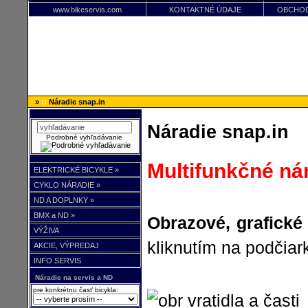
www.bikeservis.com
KONTAKTNÉ ÚDAJE
OBCHOD
»
::
Náradie snap.in
Náradie snap.in
Podrobné vyhľadávanie
Multifunkčné ná
ELEKTRICKÉ BICYKLE »
CYKLO NÁRADIE »
ND A DOPLNKY »
BMX a ND »
Obrazové, grafické 
VÝŽIVA
kliknutím na podčiar
AKCIE, VÝPREDAJ
INFO SERVIS
Náradie na servis a ND
pre konkrétnu časť bicykla: