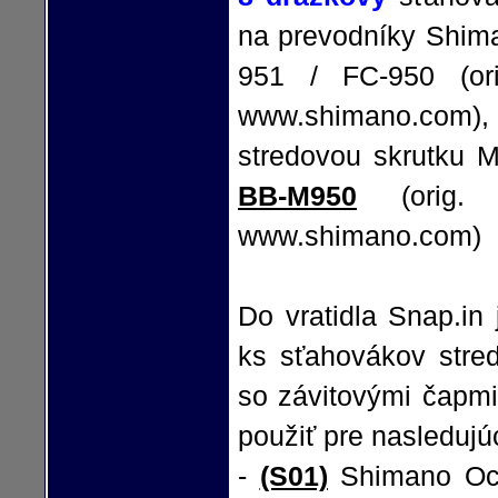
na prevodníky Shi
951 / FC-950 (or
www.shimano.com), 
stredovou skrutku 
BB-M950
(orig. 
www.shimano.com)
Do vratidla Snap.i
ks sťahovákov stre
so závitovými čapmi
použiť pre nasleduj
-
(S01)
Shimano Oct