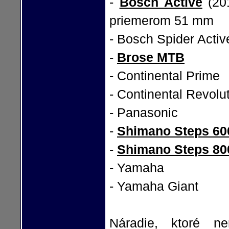
-
Bosch Active
(201
priemerom 51 mm
- Bosch Spider Activ
-
Brose MTB
- Continental Prime
- Continental Revolu
- Panasonic
-
Shimano Steps 60
-
Shimano Steps 80
- Yamaha
- Yamaha Giant
Náradie, ktoré ne