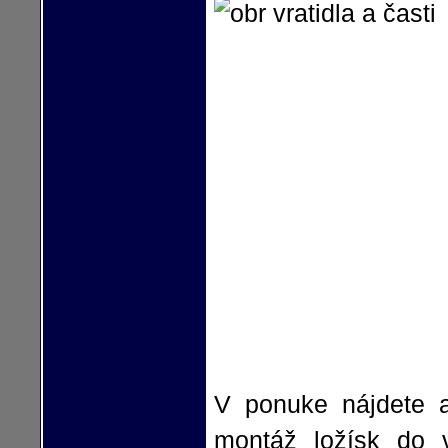
V ponuke nájdete a
montáž ložísk do v