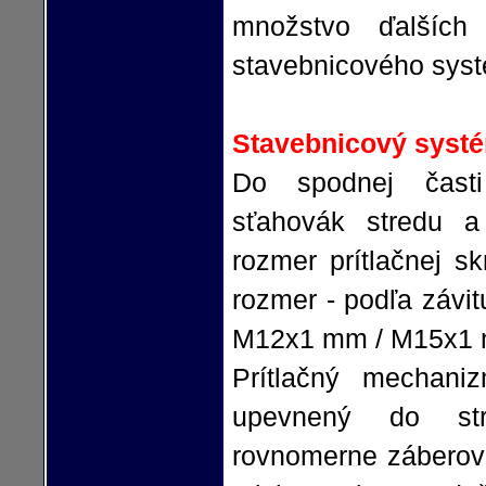
množstvo ďalších 
stavebnicového sys
Stavebnicový syst
Do spodnej čas
sťahovák stredu a
rozmer prítlačnej sk
rozmer - podľa závi
M12x1 mm / M15x1
Prítlačný mechani
upevnený do str
rovnomerne záberov