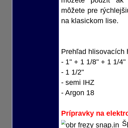
môžete použiť ak 
môžete pre rýchlejš
na klasickom lise.
Prehľad hlisovacích 
- 1" + 1 1/8" + 1 1/4"
- 1 1/2"
- semi IHZ
- Argon 18
Prípravky na elektr
Š