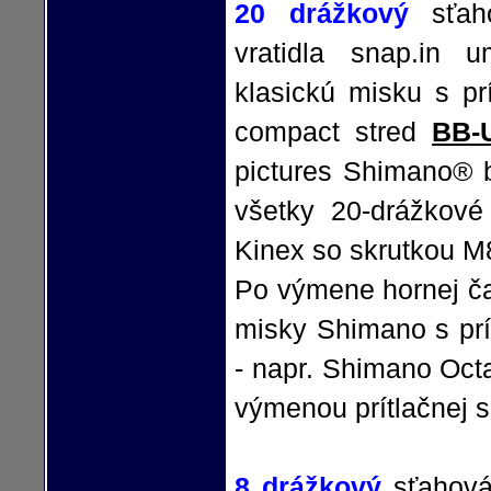
20 drážkový
sťah
vratidla snap.in 
klasickú misku s pr
compact stred
BB-
pictures Shimano® 
všetky 20-drážkové
Kinex so skrutkou 
Po výmene hornej čas
misky Shimano s prí
- napr. Shimano Octa
výmenou prítlačnej s
8 drážkový
sťahov