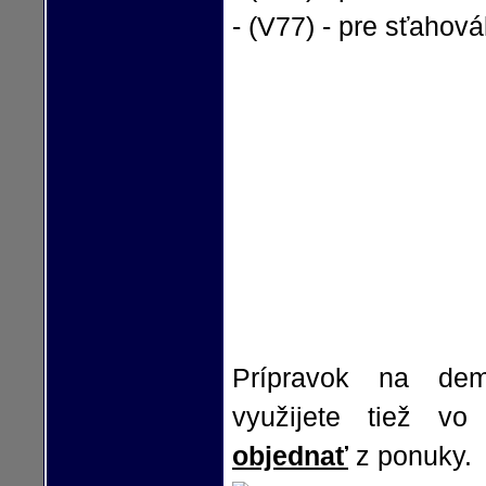
- (V77) - pre sťahová
Prípravok na d
využijete tiež v
objednať
z ponuky.