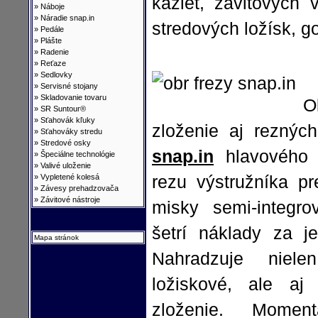
kaziet, závitových 
»
Náboje
»
Náradie snap.in
stredových ložísk, g
»
Pedále
»
Plášte
»
Radenie
»
Reťaze
»
Sedlovky
»
Servisné stojany
»
Skladovanie tovaru
O
»
SR Suntour®
»
Sťahovák kľuky
zloženie aj reznýc
»
Sťahováky stredu
»
Stredové osky
snap.in
hlavového z
»
Špeciálne technológie
»
Valivé uloženie
»
Vypletené kolesá
rezu výstružníka pr
»
Závesy prehadzovača
»
Závitové nástroje
misky semi-integro
šetrí náklady za j
Mapa stránok
Nahradzuje niele
ložiskové, ale aj
zloženie. Momen