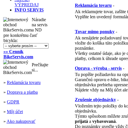
VÝPREDAJ
Reklamácia tovaru
-
INFO SERVIS
Ak reklamujete tovar, zašlite 
Vyplňte len uvedený formulá
Náradie
na servis
a ND
Tovar mimo ponuky
-
pre konkrétnu časť
Ak nenájdete požadovaný tov
bicykla:
vložte do košíka túto položku
poznámke.
»» Cenník
Všetky ostatné údaje, ako je 
BikeServis.com
platby, celkom k úhrade upr
Prečítajte
Oprava - výroba - servis
-
si...
Tu popíšte požiadavku na opr
Garančnú opravu e-bike, bike
»
Reklamácia tovaru
objednávku prebieha upresne
Nájdete vždy na Môj účet ale
»
Doprava a platba
Zrušenie objednávky
-
»
GDPR
Vložením tejto položky do ko
objednávku.
»
Môj účet
Týmto spôsobom môžete zruši
»
Ako nakupovať
prijatá
a
vybavovaná
.
Do poznámky uveďte vždy čí