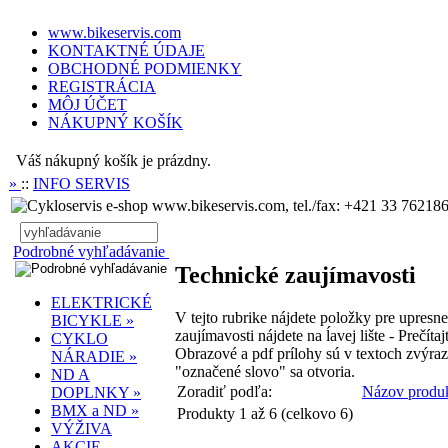
www.bikeservis.com
KONTAKTNÉ ÚDAJE
OBCHODNÉ PODMIENKY
REGISTRÁCIA
MÔJ ÚČET
NÁKUPNÝ KOŠÍK
Váš nákupný košík je prázdny.
»
::
INFO SERVIS
www.bikeservis.com, tel./fax: +421 33 762186
Podrobné vyhľadávanie
Technické zaujímavosti
ELEKTRICKÉ
V tejto rubrike nájdete položky pre upresn
BICYKLE »
zaujímavosti nájdete na ĺavej lište - Prečítajte
CYKLO
Obrazové a pdf prílohy sú v textoch zvýra
NÁRADIE »
"označené slovo" sa otvoria.
ND A
Zoradiť podľa:
Názov produ
DOPLNKY »
BMX a ND »
Produkty 1 až 6 (celkovo 6)
VÝŽIVA
AKCIE,