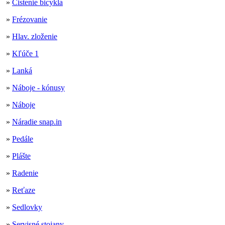
»
Čistenie bicykla
»
Frézovanie
»
Hlav. zloženie
»
Kľúče 1
»
Lanká
»
Náboje - kónusy
»
Náboje
»
Náradie snap.in
»
Pedále
»
Plášte
»
Radenie
»
Reťaze
»
Sedlovky
»
Servisné stojany