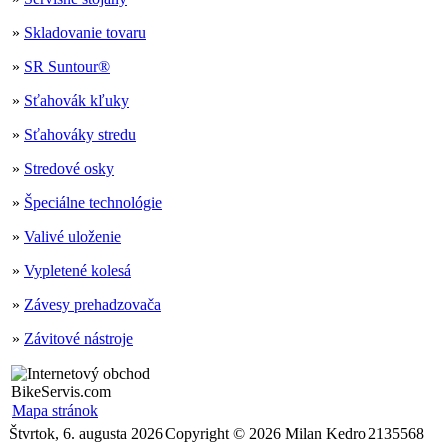
»
Skladovanie tovaru
»
SR Suntour®
»
Sťahovák kľuky
»
Sťahováky stredu
»
Stredové osky
»
Špeciálne technológie
»
Valivé uloženie
»
Vypletené kolesá
»
Závesy prehadzovača
»
Závitové nástroje
Mapa stránok
Štvrtok, 6. augusta 2026
Copyright © 2026 Milan Kedro
2135568