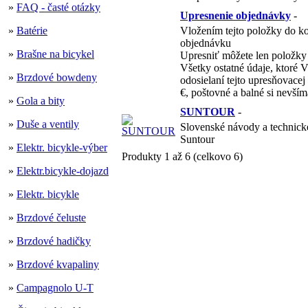
»
FAQ - časté otázky
Upresnenie objednávky
-
»
Batérie
Vložením tejto položky do ko
objednávku
»
Brašne na bicykel
Upresniť môžete len položky
Všetky ostatné údaje, ktoré 
»
Brzdové bowdeny
odosielaní tejto upresňovacej
€, poštovné a balné si nevším
»
Gola a bity
SUNTOUR
-
»
Duše a ventily
Slovenské návody a technick
Suntour
»
Elektr. bicykle-výber
Produkty 1 až 6 (celkovo 6)
»
Elektr.bicykle-dojazd
»
Elektr. bicykle
»
Brzdové čeluste
»
Brzdové hadičky
»
Brzdové kvapaliny
»
Campagnolo U-T