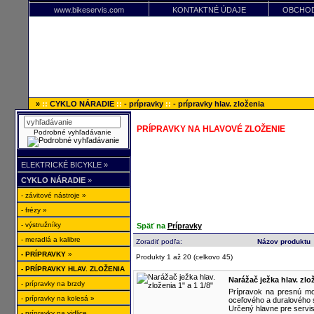
www.bikeservis.com
KONTAKTNÉ ÚDAJE
OBCHOD
»
::
CYKLO NÁRADIE
::
- prípravky
::
- prípravky hlav. zloženia
PRÍPRAVKY NA HLAVOVÉ ZLOŽENIE
Podrobné vyhľadávanie
.
ELEKTRICKÉ BICYKLE »
CYKLO NÁRADIE
»
- závitové nástroje »
- frézy »
- výstružníky
Späť na
Prípravky
- meradlá a kalibre
Zoradiť podľa:
Názov produktu
- PRÍPRAVKY
»
Produkty 1 až 20 (celkovo 45)
- PRÍPRAVKY HLAV. ZLOŽENIA
Narážač ježka hlav. zlož
- prípravky na brzdy
Prípravok na presnú mo
- prípravky na kolesá »
oceľového a duralového st
Určený hlavne pre servis
- prípravky na vidlice