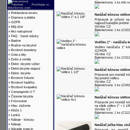
Balenie/cena: 1 ks info m
Prečítajte si...
»
Reklamácia tovaru
Narážač kónusu vidlice 
»
Doprava a platba
Prípravok je určený n
»
GDPR
najpoužívanejšie predné v
Výroba: CZ
»
Môj účet
Balenie/cena: 1 ks (C022
»
Ako nakupovať
»
FAQ - časté otázky
»
Batérie
Vodítko 1" - narážača k
»
Brašne na bicykel
Vodítko narážača 1" kó
»
Brzdové bowdeny
1124028.
Výroba: CZ
»
Gola a bity
Balenie/cena: 1 ks (C012
»
Duše a ventily
»
Elektr. bicykle-výber
»
Elektr.bicykle-dojazd
Narážač kónusu vidlice 
»
Elektr. bicykle
Prípravok pre montáž kó
»
Brzdové čeluste
Na prednú vidlicu
Výroba: CZ
»
Brzdové hadičky
Balenie/cena: 1 ks (C042
»
Brzdové kvapaliny
»
Campagnolo U-T
»
Čistenie bicykla
Narážač kónusu vidlice
»
Frézovanie
Prípravok pre montáž kó
»
Hlav. zloženie
na stĺpik vidlice 1" + 1 1/8
Výroba: CZ
»
Kľúče 1
Balenie/cena: 1 ks (C112
»
Lanká
»
Náboje - kónusy
»
Náboje
Narážač ježka hlav. zlo
»
Náradie snap.in
Prípravok na montáž 