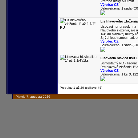
Vreteno dĺžky 500 mm
Výroba: CZ
Balenie/cena: 1 sada (C
Lis hlavového zloženia 
Lisovací prípravok na
hlavového zloženia, ale a
1/4" do hlavovej mufny r
S rýchloupínacou matico
Výroba: CZ
Balenie/cena: 1 sada (C
Lisovacia hlavica lisu 1
Samostatný ND - lisovac
Pre hlavové zloženie 1" a
Výroba: CZ
Balenie/cena: 1 ks (C122
Produkty 1 až 20 (celkovo 45)
Piatok, 7. augusta 2026