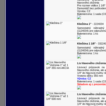
hlavového zloženia
Pre rozmer vidlice 1 1/8"
Demontáž bez poškodenia
Výroba: CZ
Balenie/cena: 1 sada (C
Klieština 1"
- 2224034
Samostatný náhradný 
(1124034) pre odpruženú 
Balenie/cena: 1 ks
Klieština 1 1/8"
- 33224
Samostatný náhradný 
(1124034) pre odpruženú v
Balenie/cena: 1 ks
Lis hlavového zloženia
Lisovací prípravok na
hlavového zloženia, ale a
1/4" do hlavovej mufny r
Vreteno dĺžky 355 mm
Výroba: CZ
Balenie/cena: 1 sada (C
Skladom aj z prezentác
Lis hlavového zloženia
Lisovací prípravok na
hlavového zloženia, ale a
1/4" do hlavovej mufny r