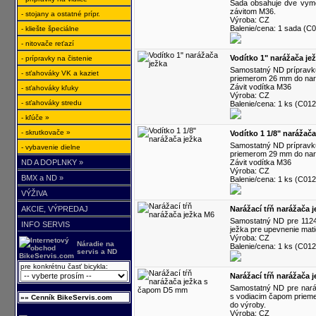
Sada obsahuje dve vymen
závitom M36.
- stojany a ostatné prípr.
Výroba: CZ
Balenie/cena: 1 sada (C
- kliešte špeciálne
- nitovače reťazí
Vodítko 1" narážača je
- prípravky na čistenie
Samostatný ND prípravku
- sťahováky VK a kaziet
priemerom 26 mm do naráž
Závit vodítka M36
- sťahováky kľuky
Výroba: CZ
- sťahováky stredu
Balenie/cena: 1 ks (C012
- kľúče »
- skrutkovače »
Vodítko 1 1/8" narážača
Samostatný ND prípravku
- vybavenie dielne
priemerom 29 mm do naráž
ND A DOPLNKY »
Závit vodítka M36
Výroba: CZ
BMX a ND »
Balenie/cena: 1 ks (C012
VÝŽIVA
AKCIE, VÝPREDAJ
Narážací tŕň narážača 
Samostatný ND pre 1124
INFO SERVIS
ježka pre upevnenie mati
Výroba: CZ
Náradie na
Balenie/cena: 1 ks (C012
servis a ND
pre konkrétnu časť bicykla:
Narážací tŕň narážača
Samostatný ND pre naráž
s vodiacim čapom prieme
»» Cenník BikeServis.com
do výroby.
Výroba: CZ