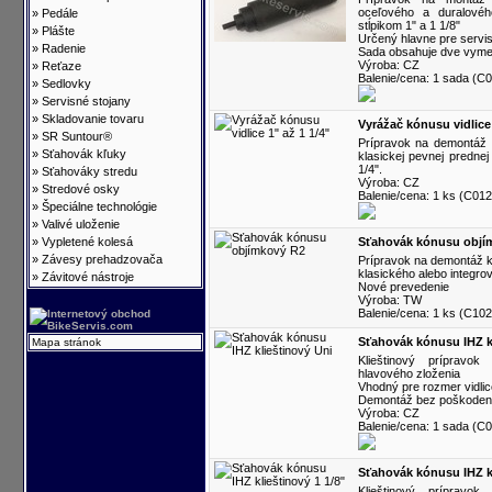
oceľového a duralového
»
Pedále
stĺpikom 1" a 1 1/8"
»
Plášte
Určený hlavne pre servis
»
Radenie
Sada obsahuje dve vymeni
Výroba: CZ
»
Reťaze
Balenie/cena: 1 sada (C
»
Sedlovky
»
Servisné stojany
»
Skladovanie tovaru
Vyrážač kónusu vidlice 
»
SR Suntour®
Prípravok na demontáž 
»
Sťahovák kľuky
klasickej pevnej prednej
1/4".
»
Sťahováky stredu
Výroba: CZ
»
Stredové osky
Balenie/cena: 1 ks (C012
»
Špeciálne technológie
»
Valivé uloženie
»
Vypletené kolesá
Sťahovák kónusu objí
»
Závesy prehadzovača
Prípravok na demontáž kó
klasického alebo integro
»
Závitové nástroje
Nové prevedenie
Výroba: TW
Balenie/cena: 1 ks (C10
Sťahovák kónusu IHZ k
Mapa stránok
Klieštinový prípravo
hlavového zloženia
Vhodný pre rozmer vidlice
Demontáž bez poškodenia
Výroba: CZ
Balenie/cena: 1 sada (C
Sťahovák kónusu IHZ kl
Klieštinový prípravo