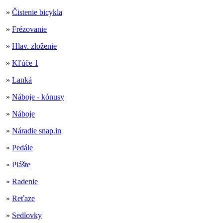
»
Čistenie bicykla
»
Frézovanie
»
Hlav. zloženie
»
Kľúče 1
»
Lanká
»
Náboje - kónusy
»
Náboje
»
Náradie snap.in
»
Pedále
»
Plášte
»
Radenie
»
Reťaze
»
Sedlovky