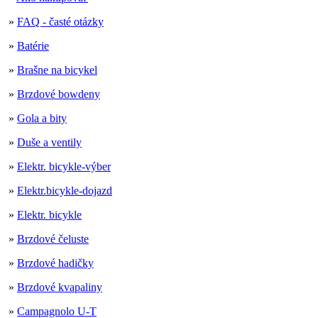
»
FAQ - časté otázky
»
Batérie
»
Brašne na bicykel
»
Brzdové bowdeny
»
Gola a bity
»
Duše a ventily
»
Elektr. bicykle-výber
»
Elektr.bicykle-dojazd
»
Elektr. bicykle
»
Brzdové čeluste
»
Brzdové hadičky
»
Brzdové kvapaliny
»
Campagnolo U-T