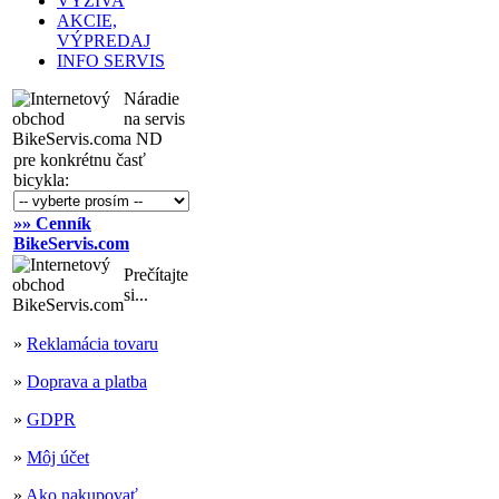
VÝŽIVA
AKCIE,
VÝPREDAJ
INFO SERVIS
Náradie
na servis
a ND
pre konkrétnu časť
bicykla:
»» Cenník
BikeServis.com
Prečítajte
si...
»
Reklamácia tovaru
»
Doprava a platba
»
GDPR
»
Môj účet
»
Ako nakupovať