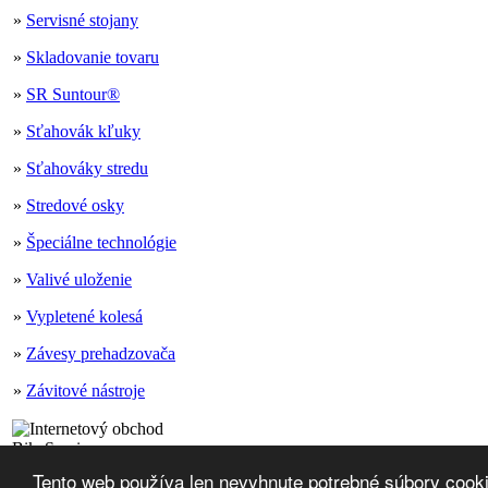
»
Servisné stojany
»
Skladovanie tovaru
»
SR Suntour®
»
Sťahovák kľuky
»
Sťahováky stredu
»
Stredové osky
»
Špeciálne technológie
»
Valivé uloženie
»
Vypletené kolesá
»
Závesy prehadzovača
»
Závitové nástroje
Mapa stránok
Tento web používa len nevyhnute potrebné súbory cook