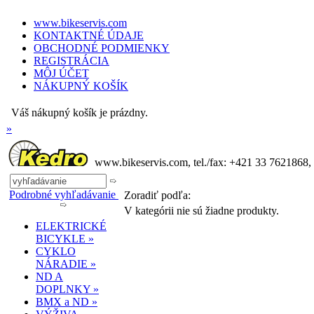
www.bikeservis.com
KONTAKTNÉ ÚDAJE
OBCHODNÉ PODMIENKY
REGISTRÁCIA
MÔJ ÚČET
NÁKUPNÝ KOŠÍK
Váš nákupný košík je prázdny.
»
www.bikeservis.com, tel./fax: +421 33 7621868, 
Podrobné vyhľadávanie
Zoradiť podľa:
V kategórii nie sú žiadne produkty.
ELEKTRICKÉ
BICYKLE »
CYKLO
NÁRADIE »
ND A
DOPLNKY »
BMX a ND »