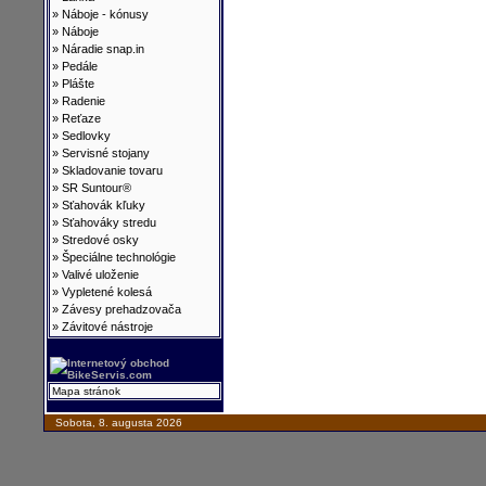
»
Náboje - kónusy
»
Náboje
»
Náradie snap.in
»
Pedále
»
Plášte
»
Radenie
»
Reťaze
»
Sedlovky
»
Servisné stojany
»
Skladovanie tovaru
»
SR Suntour®
»
Sťahovák kľuky
»
Sťahováky stredu
»
Stredové osky
»
Špeciálne technológie
»
Valivé uloženie
»
Vypletené kolesá
»
Závesy prehadzovača
»
Závitové nástroje
Mapa stránok
Sobota, 8. augusta 2026