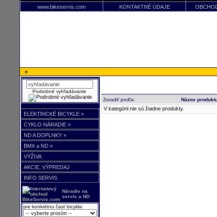
www.bikeservis.com
KONTAKTNÉ ÚDAJE
OBCHOD
»
Podrobné vyhľadávanie
Zoradiť podľa:
Názov produkt
V kategórii nie sú žiadne produkty.
ELEKTRICKÉ BICYKLE »
CYKLO NÁRADIE »
ND A DOPLNKY »
BMX a ND »
VÝŽIVA
AKCIE, VÝPREDAJ
INFO SERVIS
Náradie na
servis a ND
pre konkrétnu časť bicykla: