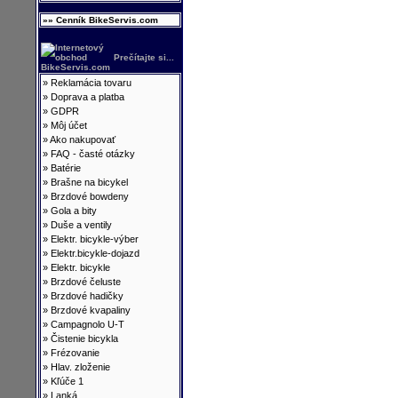
»» Cenník BikeServis.com
Prečítajte si...
»
Reklamácia tovaru
»
Doprava a platba
»
GDPR
»
Môj účet
»
Ako nakupovať
»
FAQ - časté otázky
»
Batérie
»
Brašne na bicykel
»
Brzdové bowdeny
»
Gola a bity
»
Duše a ventily
»
Elektr. bicykle-výber
»
Elektr.bicykle-dojazd
»
Elektr. bicykle
»
Brzdové čeluste
»
Brzdové hadičky
»
Brzdové kvapaliny
»
Campagnolo U-T
»
Čistenie bicykla
»
Frézovanie
»
Hlav. zloženie
»
Kľúče 1
»
Lanká