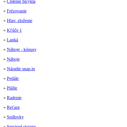
»
Čistenie bicykla
»
Frézovanie
»
Hlav. zloženie
»
Kľúče 1
»
Lanká
»
Náboje - kónusy
»
Náboje
»
Náradie snap.in
»
Pedále
»
Plášte
»
Radenie
»
Reťaze
»
Sedlovky
»
Servisné stojany