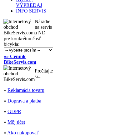
VÝPREDAJ
INFO SERVIS
Náradie
na servis
a ND
pre konkrétnu časť
bicykla:
»» Cenník
BikeServis.com
Prečítajte
si...
»
Reklamácia tovaru
»
Doprava a platba
»
GDPR
»
Môj účet
»
Ako nakupovať