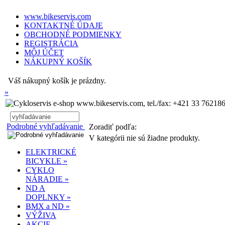
www.bikeservis.com
KONTAKTNÉ ÚDAJE
OBCHODNÉ PODMIENKY
REGISTRÁCIA
MÔJ ÚČET
NÁKUPNÝ KOŠÍK
Váš nákupný košík je prázdny.
»
www.bikeservis.com, tel./fax: +421 33 762186
Podrobné vyhľadávanie
Zoradiť podľa:
V kategórii nie sú žiadne produkty.
ELEKTRICKÉ
BICYKLE »
CYKLO
NÁRADIE »
ND A
DOPLNKY »
BMX a ND »
VÝŽIVA
AKCIE,