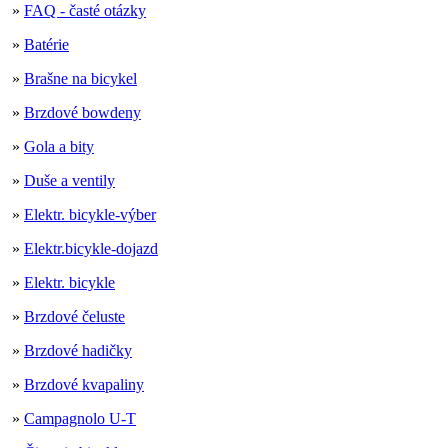
»
FAQ - časté otázky
»
Batérie
»
Brašne na bicykel
»
Brzdové bowdeny
»
Gola a bity
»
Duše a ventily
»
Elektr. bicykle-výber
»
Elektr.bicykle-dojazd
»
Elektr. bicykle
»
Brzdové čeluste
»
Brzdové hadičky
»
Brzdové kvapaliny
»
Campagnolo U-T