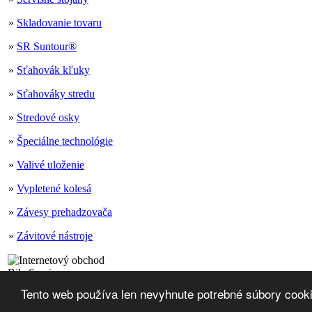
»
Skladovanie tovaru
»
SR Suntour®
»
Sťahovák kľuky
»
Sťahováky stredu
»
Stredové osky
»
Špeciálne technológie
»
Valivé uloženie
»
Vypletené kolesá
»
Závesy prehadzovača
»
Závitové nástroje
Mapa stránok
Tento web používa len nevyhnute potrebné súbory cook
Sobota, 8. augusta 2026
Copyright © 2026 Milan Kedro
2137080