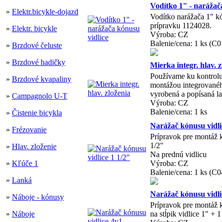
Vodítko 1" - narážač
»
Elektr.bicykle-dojazd
Vodítko narážača 1" k
prípravku 1124028.
»
Elektr. bicykle
Výroba: CZ
Balenie/cena: 1 ks (C
»
Brzdové čeluste
»
Brzdové hadičky
Mierka integr. hlav. z
Používame ku kontrolu
»
Brzdové kvapaliny
montážou integrovanéh
vyrobená a popísaná l
»
Campagnolo U-T
Výroba: CZ
Balenie/cena: 1 ks
»
Čistenie bicykla
Narážač kónusu vidli
»
Frézovanie
Prípravok pre montáž 
1/2"
»
Hlav. zloženie
Na prednú vidlicu
»
Kľúče 1
Výroba: CZ
Balenie/cena: 1 ks (C
»
Lanká
Narážač kónusu vidli
»
Náboje - kónusy
Prípravok pre montáž 
»
Náboje
na stĺpik vidlice 1" + 