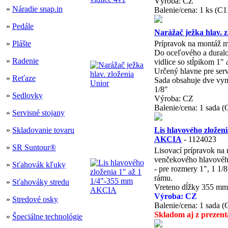
Výroba: CZ
»
Náradie snap.in
Balenie/cena: 1 ks (C1
»
Pedále
Narážač ježka hlav. 
»
Plášte
Prípravok na montáž m
Do oceľového a duralov
»
Radenie
vidlice so stĺpikom 1" 
Určený hlavne pre serv
»
Reťaze
Sada obsahuje dve vym
1/8"
»
Sedlovky
Výroba: CZ
Balenie/cena: 1 sada 
»
Servisné stojany
»
Skladovanie tovaru
Lis hlavového zložen
AKCIA
- 1124023
»
SR Suntour®
Lisovací prípravok na 
venčekového hlavového 
»
Sťahovák kľuky
- pre rozmery 1", 1 1/
rámu.
»
Sťahováky stredu
Vreteno dĺžky 355 mm
Výroba: CZ
»
Stredové osky
Balenie/cena: 1 sada 
Skladom aj z prezent
»
Špeciálne technológie