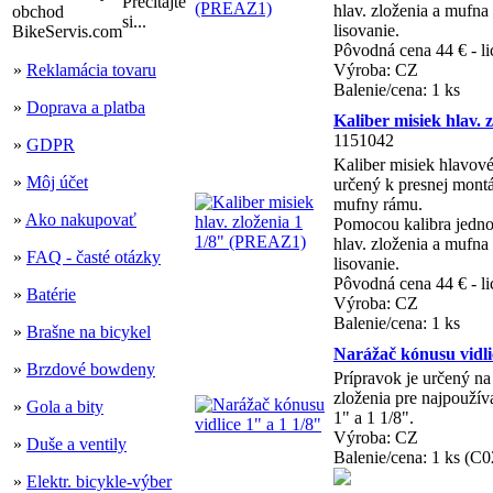
Prečítajte
hlav. zloženia a mufn
si...
lisovanie.
Pôvodná cena 44 € - li
»
Reklamácia tovaru
Výroba: CZ
Balenie/cena: 1 ks
»
Doprava a platba
Kaliber misiek hlav.
1151042
»
GDPR
Kaliber misiek hlavové
»
Môj účet
určený k presnej montá
mufny rámu.
»
Ako nakupovať
Pomocou kalibra jednod
hlav. zloženia a mufn
»
FAQ - časté otázky
lisovanie.
Pôvodná cena 44 € - li
»
Batérie
Výroba: CZ
Balenie/cena: 1 ks
»
Brašne na bicykel
Narážač kónusu vidli
»
Brzdové bowdeny
Prípravok je určený n
zloženia pre najpoužív
»
Gola a bity
1" a 1 1/8".
Výroba: CZ
»
Duše a ventily
Balenie/cena: 1 ks (C
»
Elektr. bicykle-výber