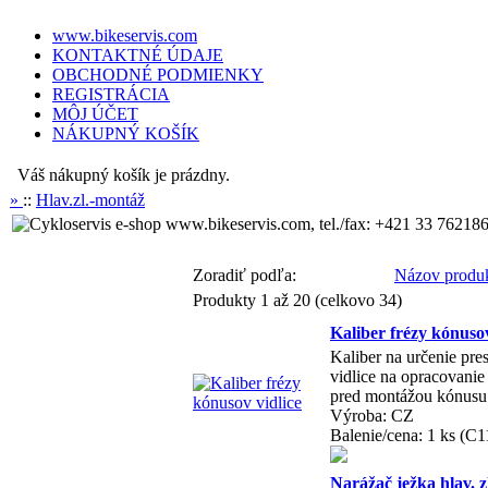
www.bikeservis.com
KONTAKTNÉ ÚDAJE
OBCHODNÉ PODMIENKY
REGISTRÁCIA
MÔJ ÚČET
NÁKUPNÝ KOŠÍK
Váš nákupný košík je prázdny.
»
::
Hlav.zl.-montáž
www.bikeservis.com, tel./fax: +421 33 762186
Zoradiť podľa:
Názov produ
Produkty 1 až 20 (celkovo 34)
Kaliber frézy kónusov
Kaliber na určenie pre
vidlice na opracovanie
pred montážou kónusu n
Výroba: CZ
Balenie/cena: 1 ks (C1
Narážač ježka hlav. z