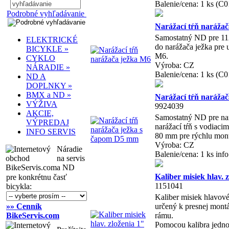
Balenie/cena: 1 ks (C
Podrobné vyhľadávanie
Narážací tŕň naráža
Samostatný ND pre 112
ELEKTRICKÉ
do narážača ježka pre 
BICYKLE »
M6.
CYKLO
Výroba: CZ
NÁRADIE »
Balenie/cena: 1 ks (C
ND A
DOPLNKY »
BMX a ND »
Narážací tŕň naráža
VÝŽIVA
9924039
AKCIE,
Samostatný ND pre nar
VÝPREDAJ
narážací tŕň s vodiac
INFO SERVIS
80 mm pre rýchlu mont
Výroba: CZ
Náradie
Balenie/cena: 1 ks inf
na servis
a ND
Kaliber misiek hlav.
pre konkrétnu časť
1151041
bicykla:
Kaliber misiek hlavové
»» Cenník
určený k presnej mont
BikeServis.com
rámu.
Pomocou kalibra jednod