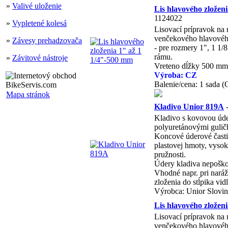
»
Valivé uloženie
Lis hlavového zložen
1124022
»
Vypletené kolesá
Lisovací prípravok na 
venčekového hlavového 
»
Závesy prehadzovača
- pre rozmery 1", 1 1/
rámu.
»
Závitové nástroje
Vreteno dĺžky 500 mm
Výroba: CZ
Balenie/cena: 1 sada 
Mapa stránok
Kladivo Unior 819A
-
Kladivo s kovovou úd
polyuretánovými gulič
Koncové úderové časti 
plastovej hmoty, vysok
pružnosti.
Údery kladiva nepošk
Vhodné napr. pri naráž
zloženia do stĺpika vidl
Výrobca: Unior Slovi
Lis hlavového zložen
Lisovací prípravok na 
venčekového hlavového 