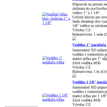
Prípravok na presnú m
zloženia do oceľového 
vidlice 1" a 1 1/8".
Určený hlavne pre serv
Sada obsahuje dve vym
1/8" vidlice so závito
Výroba: CZ
Balenie/cena: 1 sada 
Vodítko 1" narážača 
Samostatný ND prípra
vodítko s vnútorným 
matice ježka pre 1" stĺp
Závit vodítka M36
Výroba: CZ
Balenie/cena: 1 ks (C
Vodítko 1 1/8" naráž
Samostatný ND prípra
vodítko s vnútorným 
matice ježka pre 1 1/8" 
Závit vodítka M36
Výroba: CZ