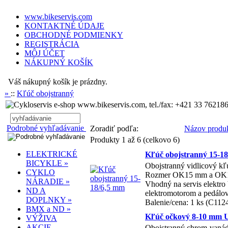
www.bikeservis.com
KONTAKTNÉ ÚDAJE
OBCHODNÉ PODMIENKY
REGISTRÁCIA
MÔJ ÚČET
NÁKUPNÝ KOŠÍK
Váš nákupný košík je prázdny.
»
::
Kľúč obojstranný
www.bikeservis.com, tel./fax: +421 33 762186
Podrobné vyhľadávanie
Zoradiť podľa:
Názov produ
Produkty 1 až 6 (celkovo 6)
ELEKTRICKÉ
Kľúč obojstranný 15-1
BICYKLE »
Obojstranný vidlicový kľ
CYKLO
Rozmer OK15 mm a OK
NÁRADIE »
Vhodný na servis elektro
ND A
elektromotorom a pedálo
DOPLNKY »
Balenie/cena: 1 ks (C112
BMX a ND »
Kľúč očkový 8-10 mm 
VÝŽIVA
AKCIE,
Obojstranný chrom-vaná