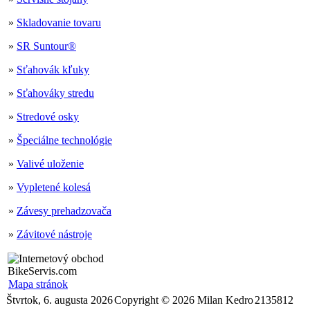
»
Skladovanie tovaru
»
SR Suntour®
»
Sťahovák kľuky
»
Sťahováky stredu
»
Stredové osky
»
Špeciálne technológie
»
Valivé uloženie
»
Vypletené kolesá
»
Závesy prehadzovača
»
Závitové nástroje
Mapa stránok
Štvrtok, 6. augusta 2026
Copyright © 2026 Milan Kedro
2135812