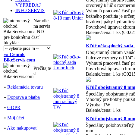
VÝPREDAJ
otvorený kľúč s rozmerm
INFO SERVIS
Vyhnutá pracovná časť pr
bežného použitia je urče
Náradie
brzdovej páky hydraulicý
na servis
Povrchová úprava: chrom
a ND
Balenie/cena: 1 ks (C02
pre konkrétnu časť
bicykla:
Kľúč očko-plochý sada 
Obojstranný chrom-vanád
»» Cenník
Palcové rozmery od 1/4" 
BikeServis.com
Vyhnutá pracovná časť pr
Prečítajte
Povrchová úprava: chrom
si...
Balenie/cena: 1 ks (C021
»
Reklamácia tovaru
Kľúč obojstranný 8 m
Špeciálny obojstranný r
»
Doprava a platba
Vhodný pre hobby použit
Výroba: TW
»
GDPR
Balenie/cena: 1 ks
»
Môj účet
Kľúč obojstranný 8 mm 
Špeciálny polohovateľný 
»
Ako nakupovať
mm