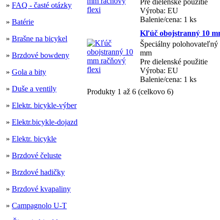
Pre dielenské použitie
»
FAQ - časté otázky
Výroba: EU
Balenie/cena: 1 ks
»
Batérie
Kľúč obojstranný 10 mm
»
Brašne na bicykel
Špeciálny polohovateľný 
mm
»
Brzdové bowdeny
Pre dielenské použitie
Výroba: EU
»
Gola a bity
Balenie/cena: 1 ks
»
Duše a ventily
Produkty 1 až 6 (celkovo 6)
»
Elektr. bicykle-výber
»
Elektr.bicykle-dojazd
»
Elektr. bicykle
»
Brzdové čeluste
»
Brzdové hadičky
»
Brzdové kvapaliny
»
Campagnolo U-T