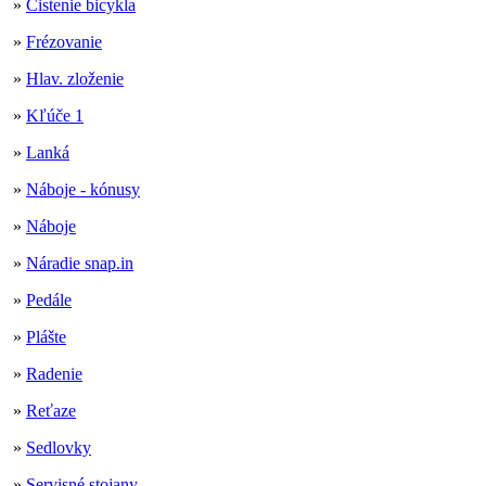
»
Čistenie bicykla
»
Frézovanie
»
Hlav. zloženie
»
Kľúče 1
»
Lanká
»
Náboje - kónusy
»
Náboje
»
Náradie snap.in
»
Pedále
»
Plášte
»
Radenie
»
Reťaze
»
Sedlovky
»
Servisné stojany