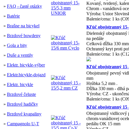
Kovaný, tvrdený, kale
»
FAQ - časté otázky
Chrom - vanádiová oce
Výroba: Unior Slovins
»
Batérie
Balenie/cena: 1 ks (C
»
Brašne na bicykel
Kľúč obojstranný 15
Dielenský obojstranný
»
Brzdové bowdeny
na pedále
Celková dĺžka 330 mm 
»
Gola a bity
Ochranný kryt proti p
Balenie/cena: 1 ks (C
»
Duše a ventily
»
Elektr. bicykle-výber
Kľúč obojstranný 15
Obojstranný pevný vid
»
Elektr.bicykle-dojazd
mm
Hrúbka 5,2 mm .
»
Elektr. bicykle
Dĺžka 330 mm - dlhá pá
Výroba: CZ - ukončen
»
Brzdové čeluste
Balenie/cena: 1 ks (C
»
Brzdové hadičky
Kľúč obojstranný 15
Obojstranný vidlicový 
»
Brzdové kvapaliny
chrom-vanádiovej ocel
»
Campagnolo U-T
pedálu OK 15 mm
Výroba: CZ