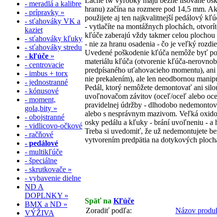
Lacné tw výrobky majú bežne lisované osk
- meradlá a kalibre
hranu) začína na rozmere pod 14,5 mm. Ak
- prípravky »
použijete aj ten najkvalitnejší pedálový k
- sťahováky VK a
- vytlačíte na montážnych plochách, otvorí
kaziet
kľúče zaberajú vždy takmer celou plochou
- sťahováky kľuky
- nie za hranu osadenia - čo je veľký rozdie
- sťahováky stredu
Uvedené poškodenie kľúča nemôže byť po
- kľúče
»
materiálu kľúča (otvorenie kľúča-nerovnob
- centrovacie
predpísaného uťahovacieho momentu), ani s
- imbus + torx
nie prekalením), ale len neodbornou manip
- jednostranné
Pedál, ktorý nemôžete demontovať ani sil
- kónusové
uvoľnovačom závitov (oceľ/oceľ alebo oceľ
- moment,
pravidelnej údržby - dlhodobo nedemontov
gola,bity »
alebo s nesprávnym mazivom. Veľká oxidová
- obojstranné
osky pedálu a kľuky - brání uvoľneniu - a 
- vidlicovo-očkové
Treba si uvedomiť, že už nedemontujete bež
- račňové
vytvorením predpätia na dotykových plochá
- pedálové
- multikľúče
- špeciálne
- skrutkovače »
- vybavenie dielne
ND A
DOPLNKY »
Späť na
Kľúče
BMX a ND »
Zoradiť podľa:
Názov produ
VÝŽIVA