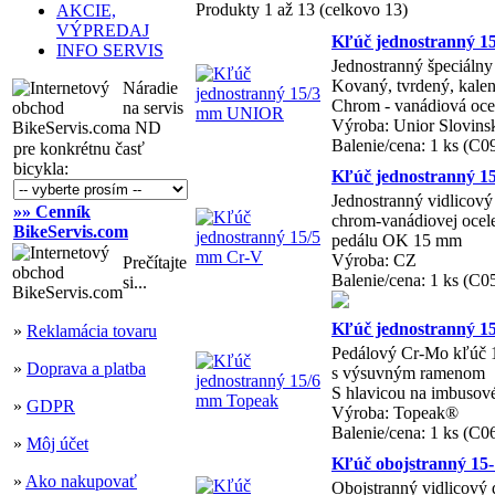
Produkty 1 až 13 (celkovo 13)
AKCIE,
VÝPREDAJ
Kľúč jednostranný 
INFO SERVIS
Jednostranný špeciálny
Kovaný, tvrdený, kale
Náradie
Chrom - vanádiová oce
na servis
Výroba: Unior Slovins
a ND
Balenie/cena: 1 ks (C
pre konkrétnu časť
bicykla:
Kľúč jednostranný 1
Jednostranný vidlicový
»» Cenník
chrom-vanádiovej ocel
BikeServis.com
pedálu OK 15 mm
Výroba: CZ
Prečítajte
Balenie/cena: 1 ks (C0
si...
Kľúč jednostranný 1
»
Reklamácia tovaru
Pedálový Cr-Mo kľúč
»
Doprava a platba
s výsuvným ramenom
S hlavicou na imbusové
»
GDPR
Výroba: Topeak®
Balenie/cena: 1 ks (C0
»
Môj účet
Kľúč obojstranný 1
»
Ako nakupovať
Obojstranný vidlicový 