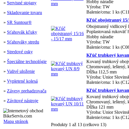
Hobby náradie
»
Servisné stojany
Výroba: TW
Balenie/cena: 1 ks (C1
»
Skladovanie tovaru
Kľúč obojstranný 15/
»
SR Suntour®
Obojstranný vidlicový 
Poplastovaná rukoväť 
»
Sťahovák kľuky
Hobby náradie
»
Sťahováky stredu
Výroba: TW
Balenie/cena: 1 ks (C
»
Stredové osky
Kľúč trubkový kova
»
Špeciálne technológie
Kovaný trubkový oboj
Chromovaný, leštený, 
»
Valivé uloženie
Dĺžka 112,5 mm
Výroba: Unior Slovins
»
Vypletené kolesá
Balenie/cena: 1 ks (C1
Kľúč trubkový kova
»
Závesy prehadzovača
Kovaný trubkový oboj
»
Závitové nástroje
Chromovaný, leštený, 
Dĺžka 121 mm
Výroba: Unior Slovins
Balenie/cena: 1 ks (C1
Mapa stránok
Produkty 1 až 13 (celkovo 13)