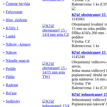
»
Čistenie bicykla
Balenie/cena: 1 ks (C0
»
Frézovanie
Kľúč obojstranný 15 
1145061
»
Hlav. zloženie
Obojstranný kvalitný v
»
Kľúče 1
15 mm na osku pedálu a
Dĺžka kľúča 260 mm - 
»
Lanká
pedálov
Výroba: CZ
»
Náboje - kónusy
Balenie/cena: 1 ks
»
Náboje
Kľúč obojstranný 15
1145240
»
Náradie snap.in
Obojstranný vidlicovo-
servis.
»
Pedále
Jedna strana-vidlicový
poplastovaný /druhá st
»
Plášte
gola nádstavec 14 mm
Výroba: TW
»
Radenie
Balenie/cena: 1 ks (C1
»
Reťaze
Kľúč jednostranný 1
Jednostranný vidlicov
»
Sedlovky
Poplastovaná rukoväť 