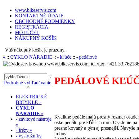
www.bikeservis.com
KONTAKTNÉ ÚDAJE
OBCHODNÉ PODMIENKY
REGISTRÁCIA
MÔJ ÚČET
NÁKUPNÝ KOŠÍK
Váš nákupný košík je prázdny.
»
::
CYKLO NÁRADIE
::
- kľúče
::
- pedálové
www.bikeservis.com, tel./fax: +421 33 762186
PEDÁLOVÉ KĽÚ
Podrobné vyhľadávanie
ELEKTRICKÉ
.
BICYKLE »
CYKLO
NÁRADIE
»
Kvalitné pedále majú presný rozmer osaden
- závitové nástroje
oske pedálu pre kľúč 15 mm. Osadenie na k
»
presne kovaný a tým aj presnejší. Navyše m
- frézy »
imbus.
- výstružníky