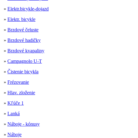
»
Elektr.bicykle-dojazd
»
Elektr. bicykle
»
Brzdové čeluste
»
Brzdové hadičky
»
Brzdové kvapaliny
»
Campagnolo U-T
»
Čistenie bicykla
»
Frézovanie
»
Hlav. zloženie
»
Kľúče 1
»
Lanká
»
Náboje - kónusy
»
Náboje