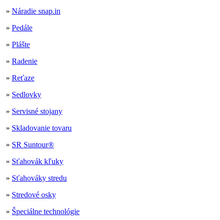
»
Náradie snap.in
»
Pedále
»
Plášte
»
Radenie
»
Reťaze
»
Sedlovky
»
Servisné stojany
»
Skladovanie tovaru
»
SR Suntour®
»
Sťahovák kľuky
»
Sťahováky stredu
»
Stredové osky
»
Špeciálne technológie