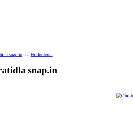
tidla snap.in
::
::
Hodnotenia
ratidla snap.in