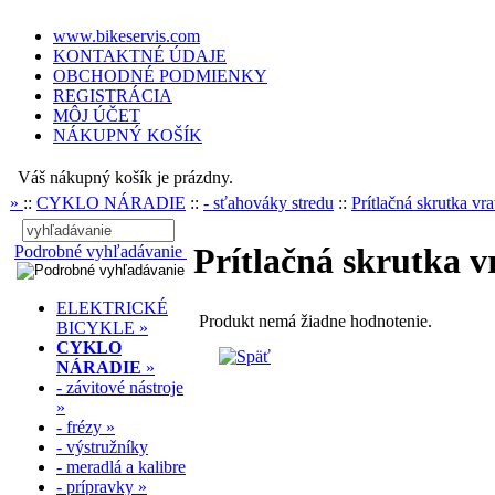
www.bikeservis.com
KONTAKTNÉ ÚDAJE
OBCHODNÉ PODMIENKY
REGISTRÁCIA
MÔJ ÚČET
NÁKUPNÝ KOŠÍK
Váš nákupný košík je prázdny.
»
::
CYKLO NÁRADIE
::
- sťahováky stredu
::
Prítlačná skrutka vra
Prítlačná skrutka v
Podrobné vyhľadávanie
ELEKTRICKÉ
Produkt nemá žiadne hodnotenie.
BICYKLE »
CYKLO
NÁRADIE
»
- závitové nástroje
»
- frézy »
- výstružníky
- meradlá a kalibre
- prípravky »