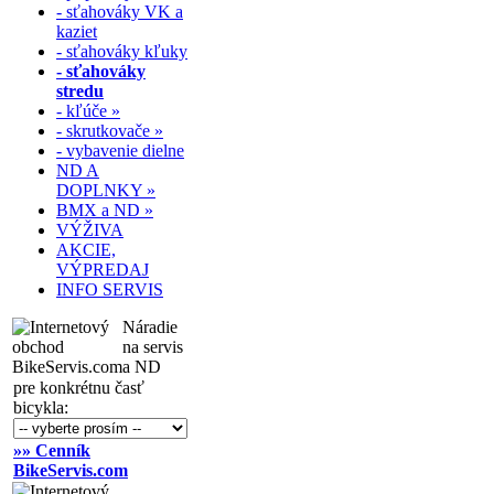
- sťahováky VK a
kaziet
- sťahováky kľuky
- sťahováky
stredu
- kľúče »
- skrutkovače »
- vybavenie dielne
ND A
DOPLNKY »
BMX a ND »
VÝŽIVA
AKCIE,
VÝPREDAJ
INFO SERVIS
Náradie
na servis
a ND
pre konkrétnu časť
bicykla:
»» Cenník
BikeServis.com