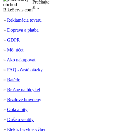
Prečítajte
si...
»
Reklamácia tovaru
»
Doprava a platba
»
GDPR
»
Môj účet
»
Ako nakupovať
»
FAQ - časté otázky
»
Batérie
»
Brašne na bicykel
»
Brzdové bowdeny
»
Gola a bity
»
Duše a ventily
»
Elektr. bicykle-výber