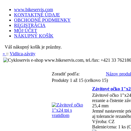
www.bikeservis.com
KONTAKTNÉ ÚDAJE
OBCHODNÉ PODMIENKY
REGISTRÁCIA
MÔJ ÚČET
NÁKUPNÝ KOŠÍK
Váš nákupný košík je prázdny.
»
::
Vidlica-závity
www.bikeservis.com, tel./fax: +421 33 762186
Zoradiť podľa:
Názov produ
Produkty 1 až 15 (celkovo 15)
Závitové očko 1"x24
Závitové očko 1"x24 
rezanie a čistenie záv
25,4 mm
Jemné nastavenie pr
aj tolerancie rezané
Výroba: CZ
Balenie/cena: 1 ks (