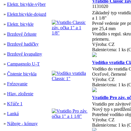
Vratidlo Classic záv
»
Elektr. bicykle-výber
1131020
Základný typ vratidla
»
Elektr.bicykle-dojazd
a 1 1/8"
Pevné vedenie pre p
»
Elektr. bicykle
pre 25,4 mm
Vratidlo s regul. skr
»
Brzdové čeluste
priemeru.
»
Brzdové hadičky
Výroba: CZ
Balenie/cena: 1 ks (
»
Brzdové kvapaliny
Vodítko vratidla Cl
»
Campagnolo U-T
Vodítko do vratidla 
»
Čistenie bicykla
Oceľové, čiernené
Výroba: CZ
»
Frézovanie
Balenie/cena: 1 ks (
»
Hlav. zloženie
Vratidlo Pro záv. o
»
Kľúče 1
Vratidlo pre závitové
Nový typ s predĺžen
»
Lanká
Potrebné vodítko obj
Výroba: CZ
»
Náboje - kónusy
Balenie/cena: 1 ks (