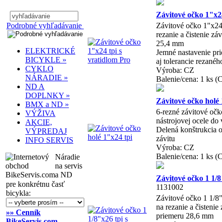
Závitové očko 1"x24
Podrobné vyhľadávanie
Závitové očko 1"x24 
rezanie a čistenie záv
25,4 mm
ELEKTRICKÉ
Jemné nastavenie pr
BICYKLE »
aj tolerancie rezané
CYKLO
Výroba: CZ
NÁRADIE »
Balenie/cena: 1 ks (
ND A
DOPLNKY »
Závitové očko holé 
BMX a ND »
6-rezné závitové očk
VÝŽIVA
nástrojovej ocele do 
AKCIE,
Delená konštrukcia o
VÝPREDAJ
závitu
INFO SERVIS
Výroba: CZ
Balenie/cena: 1 ks (
Náradie
na servis
a ND
Závitové očko 1 1/8
pre konkrétnu časť
1131002
bicykla:
Závitové očko 1 1/8"
na rezanie a čistenie 
»» Cenník
priemeru 28,6 mm
BikeServis.com