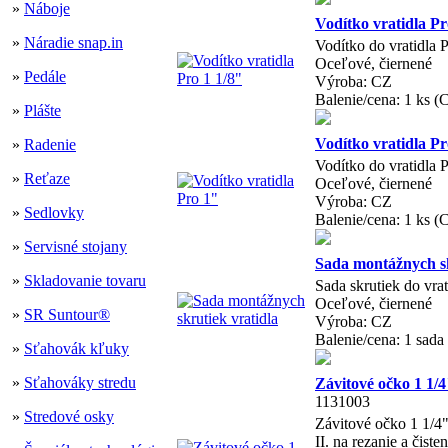
»
Náboje
Vodítko vratidla Pr
»
Náradie snap.in
Vodítko do vratidla 
Oceľové, čiernené
»
Pedále
Výroba: CZ
Balenie/cena: 1 ks (
»
Plášte
Vodítko vratidla Pr
»
Radenie
Vodítko do vratidla 
»
Reťaze
Oceľové, čiernené
Výroba: CZ
»
Sedlovky
Balenie/cena: 1 ks (
»
Servisné stojany
Sada montážnych sk
»
Skladovanie tovaru
Sada skrutiek do vra
Oceľové, čiernené
»
SR Suntour®
Výroba: CZ
Balenie/cena: 1 sada
»
Sťahovák kľuky
»
Sťahováky stredu
Závitové očko 1 1/4
1131003
»
Stredové osky
Závitové očko 1 1/4"
II. na rezanie a čiste