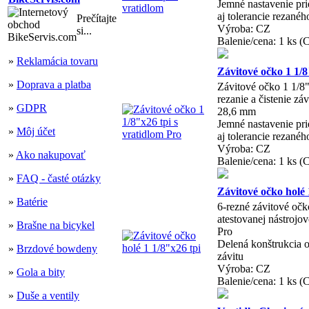
Jemné nastavenie pr
aj tolerancie rezané
Prečítajte
Výroba: CZ
si...
Balenie/cena: 1 ks (
»
Reklamácia tovaru
Závitové očko 1 1/8
»
Doprava a platba
Závitové očko 1 1/8"
rezanie a čistenie záv
»
GDPR
28,6 mm
Jemné nastavenie pr
»
Môj účet
aj tolerancie rezané
Výroba: CZ
»
Ako nakupovať
Balenie/cena: 1 ks (
»
FAQ - časté otázky
Závitové očko holé 
»
Batérie
6-rezné závitové očk
atestovanej nástrojov
»
Brašne na bicykel
Pro
Delená konštrukcia o
»
Brzdové bowdeny
závitu
Výroba: CZ
»
Gola a bity
Balenie/cena: 1 ks (
»
Duše a ventily