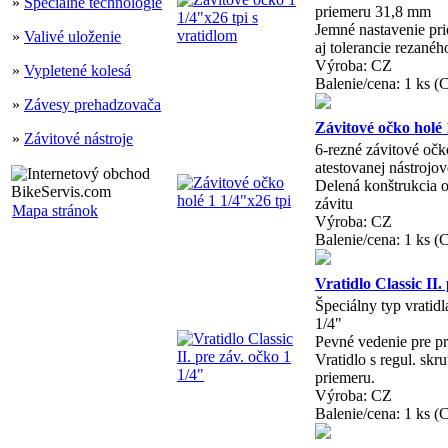
»
Špeciálne technológie
priemeru 31,8 mm
Jemné nastavenie pr
»
Valivé uloženie
aj tolerancie rezané
Výroba: CZ
»
Vypletené kolesá
Balenie/cena: 1 ks (
»
Závesy prehadzovača
Závitové očko holé 
»
Závitové nástroje
6-rezné závitové očk
atestovanej nástrojove
Delená konštrukcia o
závitu
Mapa stránok
Výroba: CZ
Balenie/cena: 1 ks (
Vratidlo Classic II.
Špeciálny typ vratidl
1/4"
Pevné vedenie pre p
Vratidlo s regul. skr
priemeru.
Výroba: CZ
Balenie/cena: 1 ks (