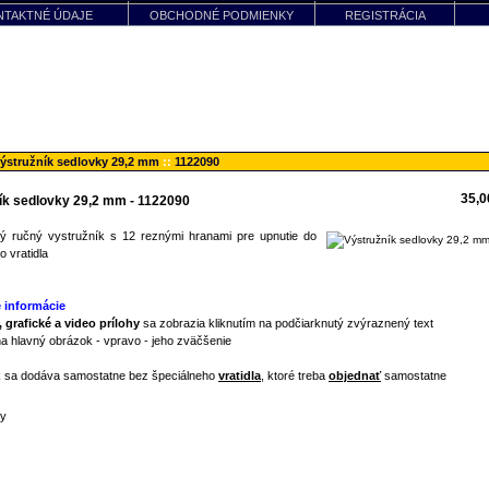
NTAKTNÉ ÚDAJE
OBCHODNÉ PODMIENKY
REGISTRÁCIA
ýstružník sedlovky 29,2 mm
::
1122090
35,
ík sedlovky 29,2 mm - 1122090
ý ručný vystružník s 12 reznými hranami pre upnutie do
o vratidla
 informácie
 grafické a video prílohy
sa zobrazia kliknutím na podčiarknutý zvýraznený text
na hlavný obrázok - vpravo - jeho zväčšenie
k sa dodáva samostatne bez špeciálneho
vratidla
, ktoré treba
objednať
samostatne