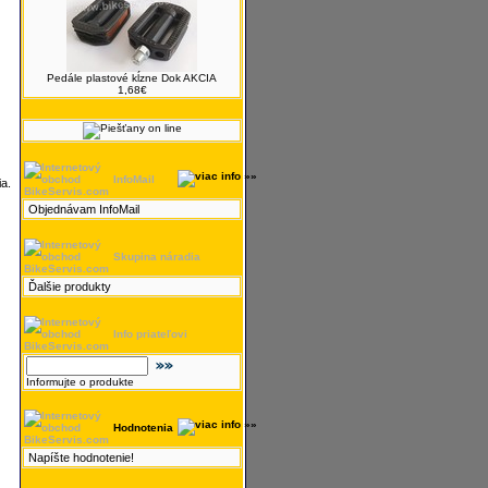
Pedále plastové kĺzne Dok AKCIA
1,68€
InfoMail
a.
Objednávam InfoMail
Skupina náradia
Ďalšie produkty
Info priateľovi
Informujte o produkte
Hodnotenia
Napíšte hodnotenie!