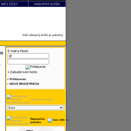
MÔJ ÚČET
NÁKUPNÝ KOŠÍK
Váš nákupný košík je prázdny.
E-mail a Heslo
00€
» Zabudol som heslo
»
Prihlásenie
»
NOVÁ REGISTRÁCIA
Zobrazenie cien
Najnovšia
ponuka