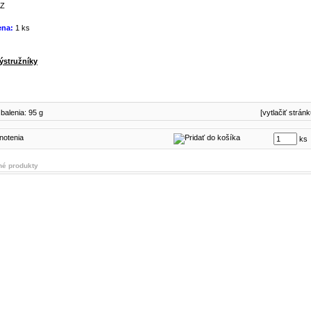
Z
ena:
1 ks
ýstružníky
balenia: 95 g
[vytlačiť stránk
ks
é produkty