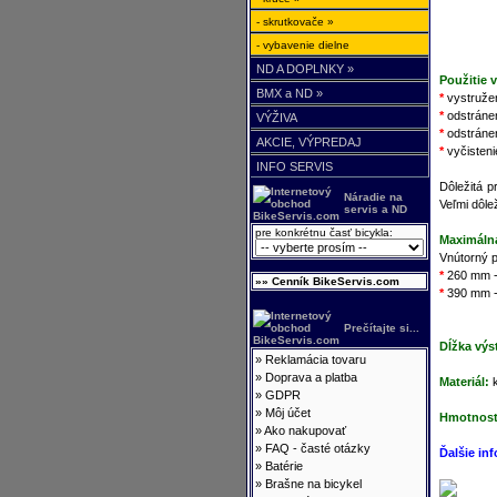
- skrutkovače »
- vybavenie dielne
ND A DOPLNKY »
Použitie 
BMX a ND »
*
vystružen
*
odstránen
VÝŽIVA
*
odstráneni
AKCIE, VÝPREDAJ
*
vyčisteni
INFO SERVIS
Dôležitá 
Náradie na
Veľmi dôle
servis a ND
pre konkrétnu časť bicykla:
Maximálna
Vnútorný p
*
260 mm -
»» Cenník BikeServis.com
*
390 mm 
Prečítajte si...
Dĺžka výs
»
Reklamácia tovaru
»
Doprava a platba
Materiál:
k
»
GDPR
»
Môj účet
Hmotnosť
»
Ako nakupovať
»
FAQ - časté otázky
Ďalšie in
»
Batérie
»
Brašne na bicykel