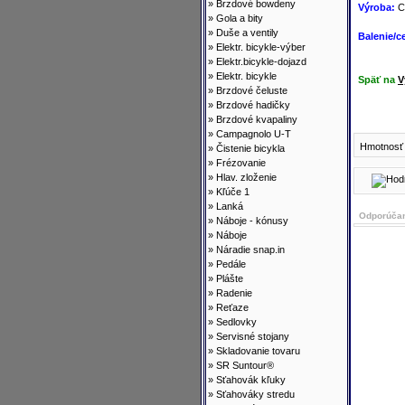
»
Brzdové bowdeny
Výroba:
C
»
Gola a bity
»
Duše a ventily
Balenie/c
»
Elektr. bicykle-výber
»
Elektr.bicykle-dojazd
»
Elektr. bicykle
Späť na
V
»
Brzdové čeluste
»
Brzdové hadičky
»
Brzdové kvapaliny
»
Campagnolo U-T
Hmotnosť 
»
Čistenie bicykla
»
Frézovanie
»
Hlav. zloženie
»
Kľúče 1
»
Lanká
Odporúčan
»
Náboje - kónusy
»
Náboje
»
Náradie snap.in
»
Pedále
»
Plášte
»
Radenie
»
Reťaze
»
Sedlovky
»
Servisné stojany
»
Skladovanie tovaru
»
SR Suntour®
»
Sťahovák kľuky
»
Sťahováky stredu