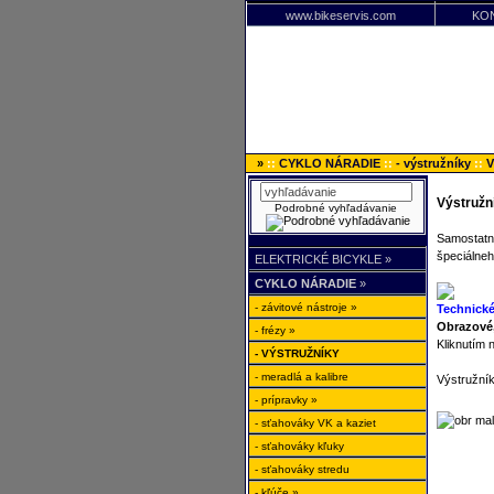
www.bikeservis.com
KO
»
::
CYKLO NÁRADIE
::
- výstružníky
::
V
Výstružn
Podrobné vyhľadávanie
Samostatn
špeciálneh
ELEKTRICKÉ BICYKLE »
CYKLO NÁRADIE
»
- závitové nástroje »
Technické
Obrazové,
- frézy »
Kliknutím 
- VÝSTRUŽNÍKY
- meradlá a kalibre
Výstružní
- prípravky »
- sťahováky VK a kaziet
- sťahováky kľuky
- sťahováky stredu
- kľúče »