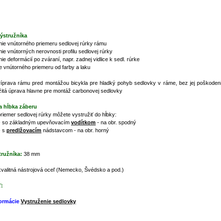
výstružníka
ie vnútorného priemeru sedlovej rúrky rámu
ie vnútorných nerovnosti profilu sedlovej rúrky
e deformácií po zváraní, napr. zadnej vidlice k sedl. rúrke
e vnútorného priemeru od farby a laku
príprava rámu pred montážou bicykla pre hladký pohyb sedlovky v ráme, bez jej poškodeni
žitá úprava hlavne pre montáž carbonovej sedlovky
 hĺbka záberu
riemer sedlovej rúrky môžete vystružiť do hĺbky:
 so základným upevňovacím
vodítkom
- na obr. spodný
- s
predlžovacím
nádstavcom - na obr. horný
tružníka:
38 mm
valitná nástrojová oceľ (Nemecko, Švédsko a pod.)
:
formácie
Vystruženie sedlovky