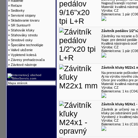
»
Radenie
Najpoužívanejší rozmer 
»
Reťaze
Materiál: kvalitná nástro
»
Sedlovky
Výroba: CZ
Balenie/cena: 1 pár (C0
»
Servisné stojany
»
Skladovanie tovaru
»
SR Suntour®
»
Sťahovák kľuky
Závitník pedálov 1/2"x
»
Sťahováky stredu
Závitníky na rezanie a č
Napr. pre detské pedále
»
Stredové osky
Kvalitná nástrojová oceľ
»
Špeciálne technológie
Výroba: CZ
»
Valivé uloženie
Balenie/cena: 1 pár (C0
»
Vypletené kolesá
»
Závesy prehadzovača
»
Závitové nástroje
Závitník kľuky M22x1
Na prerezanie poškode
Aj na výrobu nového záv
Otvor pre vodítko pre p
Mapa stránok
Materiál: kvalitná nástro
Výroba: CZ
Balenie/cena: 1 ks (C04
Závitník kľuky M24x1 
Závitník je určený na
kľuky po odstránení p
Vyrobený z kvalitnej nás
Výroba: CZ
Balenie/cena: 1 ks (C10