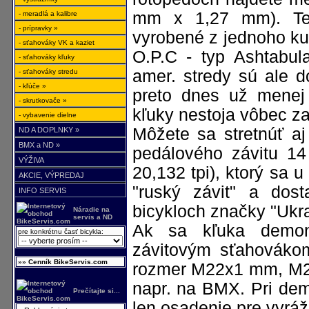
mm x 1,27 mm). Ten
- meradlá a kalibre
- prípravky »
vyrobené z jednoho ku
- sťahováky VK a kaziet
O.P.C - typ Ashtabula
- sťahováky kľuky
amer. stredy sú ale d
- sťahováky stredu
- kľúče »
preto dnes už menej
- skrutkovače »
kľuky nestoja vôbec za
- vybavenie dielne
Môžete sa stretnúť a
ND A DOPLNKY »
BMX a ND »
pedálového závitu 1
VÝŽIVA
20,132 tpi), ktorý sa
AKCIE, VÝPREDAJ
"ruský závit" a do
INFO SERVIS
bicykloch značky "Ukra
Náradie na
servis a ND
Ak sa kľuka demont
pre konkrétnu časť bicykla:
závitovým sťahováko
»» Cenník BikeServis.com
rozmer M22x1 mm, M
napr. na BMX. Pri dem
Prečítajte si...
len osadenie pre vyráž