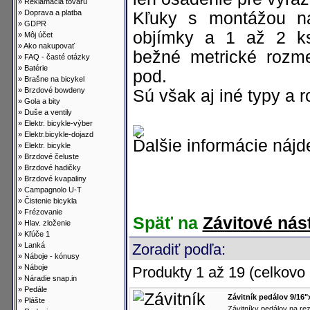
»
Reklamácia tovaru
»
Doprava a platba
Kľuky s montážou n
»
GDPR
objímky a 1 až 2 ks
»
Môj účet
»
Ako nakupovať
bežné metrické rozm
»
FAQ - časté otázky
»
Batérie
pod.
»
Brašne na bicykel
»
Brzdové bowdeny
Sú však aj iné typy a 
»
Gola a bity
»
Duše a ventily
»
Elektr. bicykle-výber
»
Elektr.bicykle-dojazd
Ďalšie informácie nájd
»
Elektr. bicykle
»
Brzdové čeluste
»
Brzdové hadičky
»
Brzdové kvapaliny
»
Campagnolo U-T
»
Čistenie bicykla
»
Frézovanie
Späť na
Závitové nás
»
Hlav. zloženie
»
Kľúče 1
»
Lanká
Zoradiť podľa:
»
Náboje - kónusy
»
Náboje
Produkty 1 až 19 (celkovo 
»
Náradie snap.in
»
Pedále
Závitník pedálov 9/16"
»
Plášte
Závitníky pedálov na rez