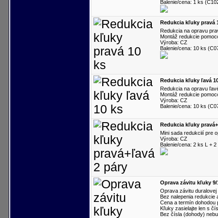
Balenie/cena: 1 ks (C10
Redukcia kľuky pravá 
Redukcia na opravu prav
Montáž redukcie pomoco
Výroba: CZ
Balenie/cena: 10 ks (C
Redukcia kľuky ľavá 1
Redukcia na opravu ľavé
Montáž redukcie pomoco
Výroba: CZ
Balenie/cena: 10 ks (C
Redukcia kľuky pravá+
Mini sada redukciií pre 
Výroba: CZ
Balenie/cena: 2 ks L + 
Oprava závitu kľuky 9/
Oprava závitu duralovej 
Bez nalepenia redukcie 
Cena a termín dohodou
Kľuky zasielajte len s č
Bez čísla (dohody) neb