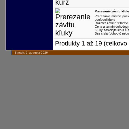
Prerezanie závitu kľuk
Prerezanie mierne pošk
oceľovej kľuke
Rozmer závitu: 9/16"x20 
Cena a termín dohodou
Kľuky zasielajte len s č
Bez čísla (dohody) nebu
Produkty 1 až 19 (celkovo 
Štvrtok, 6. augusta 2026