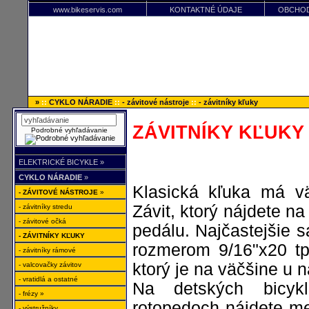
www.bikeservis.com
KONTAKTNÉ ÚDAJE
OBCHOD
»
::
CYKLO NÁRADIE
::
- závitové nástroje
::
- závitníky kľuky
ZÁVITNÍKY KĽUKY
Podrobné vyhľadávanie
ELEKTRICKÉ BICYKLE »
.
CYKLO NÁRADIE
»
Klasická kľuka má vä
- ZÁVITOVÉ NÁSTROJE
»
Závit, ktorý nájdete n
- závitníky stredu
- závitové očká
pedálu. Najčastejšie s
- ZÁVITNÍKY KĽUKY
rozmerom 9/16"x20 t
- závitníky rámové
ktorý je na väčšine u 
- valcovačky závitov
- vratidlá a ostatné
Na detských bicyk
- frézy »
rotopedoch nájdete men
- výstružníky