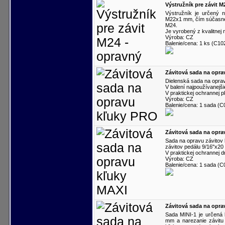
Výstružník pre závit M
Výstružník je určený 
M22x1 mm, čím súčasne v
M24.
Je vyrobený z kvalitnej 
Výroba: CZ
Balenie/cena: 1 ks (C10
Závitová sada na opr
Dielenská sada na opra
V balení najpoužívanejš
V praktickej ochrannej p
Výroba: CZ
Balenie/cena: 1 sada (
Závitová sada na opra
Sada na opravu závitov 
závitov pedálu 9/16"x20
V praktickej ochrannej d
Výroba: CZ
Balenie/cena: 1 sada (
Závitová sada na opra
Sada MINI-1 je určená
mm a narezanie závitu