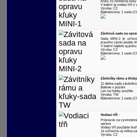
kľuky zo stredovej os
V balení aj vodiaci tŕň s
Výroba: CZ
Balenie/cena: 1 sada (
Závitová sada na opra
Sada MINI-2 je určen
pravého závitu pedálu 9/
V balení nájdete aj jedn
Výroba: CZ
Balenie/cena: 1 sada (
Závitníky rámu a kľuk
11 dielna sada závitníkov
Balenie v púzdre
Len na hobby použitie
Výroba: TW
Balenie/cena: 1 sada (C
Vodiaci tŕň
-
Prípravok na vystredeni
oprave
Vodiaci tŕň použijete bu
Je súčasťou aj veľkej s
Výroba: CZ