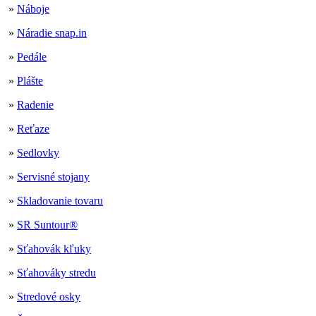
»
Náboje
»
Náradie snap.in
»
Pedále
»
Plášte
»
Radenie
»
Reťaze
»
Sedlovky
»
Servisné stojany
»
Skladovanie tovaru
»
SR Suntour®
»
Sťahovák kľuky
»
Sťahováky stredu
»
Stredové osky