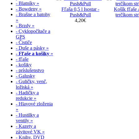
- Blatníky »
- Bowdeny »
Fľaša 0,5 l Isostar -
Košík fľaše 
- Brašne a batohy
Push&Pull
terčíkom str
»
4,20€
- Brzdy »
- Cyklopočítače a
GPS
- Čističe
- Duše a pásky »
- Fľaše a košiky
»
- fľaše
- košiky
- príslušenstvo
- Galusky
- Guličky, venč,
ložiská »
- Hadičky a
redukcie »
- Hlavové zloženia
»
- Hustilky a
ventily »
- Kazety a
závitové VK »
- Knihy, DVD