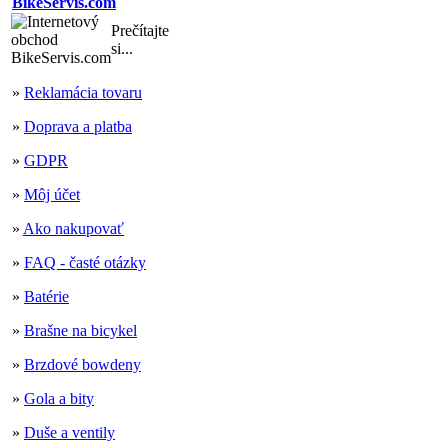
BikeServis.com
Prečítajte
si...
»
Reklamácia tovaru
»
Doprava a platba
»
GDPR
»
Môj účet
»
Ako nakupovať
»
FAQ - časté otázky
»
Batérie
»
Brašne na bicykel
»
Brzdové bowdeny
»
Gola a bity
»
Duše a ventily