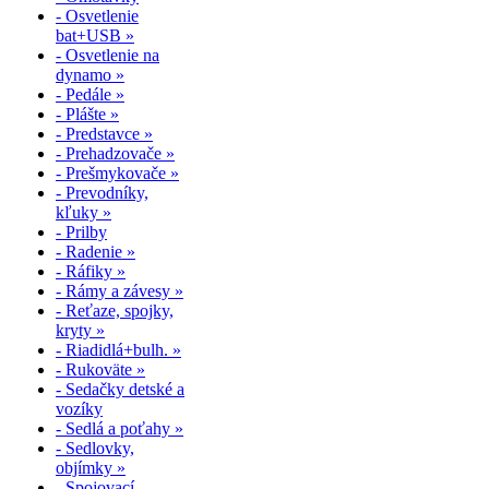
- Osvetlenie
bat+USB »
- Osvetlenie na
dynamo »
- Pedále »
- Plášte »
- Predstavce »
- Prehadzovače »
- Prešmykovače »
- Prevodníky,
kľuky »
- Prilby
- Radenie »
- Ráfiky »
- Rámy a závesy »
- Reťaze, spojky,
kryty »
- Riadidlá+bulh. »
- Rukoväte »
- Sedačky detské a
vozíky
- Sedlá a poťahy »
- Sedlovky,
objímky »
- Spojovací