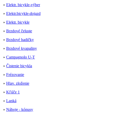
»
Elektr. bicykle-výber
»
Elektr.bicykle-dojazd
»
Elektr. bicykle
»
Brzdové čeluste
»
Brzdové hadičky
»
Brzdové kvapaliny
»
Campagnolo U-T
»
Čistenie bicykla
»
Frézovanie
»
Hlav. zloženie
»
Kľúče 1
»
Lanká
»
Náboje - kónusy