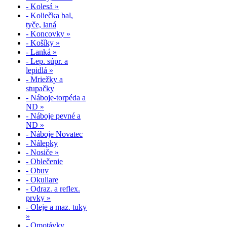
- Kolesá »
- Koliečka bal,
tyče, laná
- Koncovky »
- Košíky »
- Lanká »
- Lep. súpr. a
lepidlá »
- Mriežky a
stupačky
- Náboje-torpéda a
ND »
- Náboje pevné a
ND »
- Náboje Novatec
- Nálepky
- Nosiče »
- Oblečenie
- Obuv
- Okuliare
- Odraz. a reflex.
prvky »
- Oleje a maz. tuky
»
- Omotávky