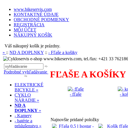
www.bikeservis.com
KONTAKTNÉ ÚDAJE
OBCHODNÉ PODMIENKY
REGISTRÁCIA
MÔJ ÚČET
NÁKUPNÝ KOŠÍK
Váš nákupný košík je prázdny.
»
::
ND A DOPLNKY
::
- Fľaše a košiky
www.bikeservis.com, tel./fax: +421 33 762186
FĽAŠE A KOŠÍKY
Podrobné vyhľadávanie
ELEKTRICKÉ
BICYKLE »
- fľaše
- ko
CYKLO
NÁRADIE »
ND A
.
DOPLNKY
»
- Kamery
Najnovšie pridané položky
- batérie a
príslušenstvo »