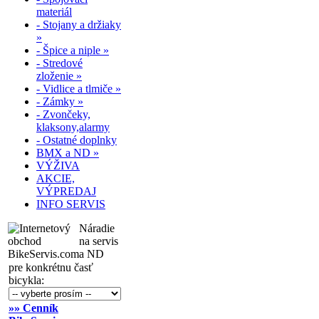
materiál
- Stojany a držiaky
»
- Špice a niple »
- Stredové
zloženie »
- Vidlice a tlmiče »
- Zámky »
- Zvončeky,
klaksony,alarmy
- Ostatné doplnky
BMX a ND »
VÝŽIVA
AKCIE,
VÝPREDAJ
INFO SERVIS
Náradie
na servis
a ND
pre konkrétnu časť
bicykla:
»» Cenník