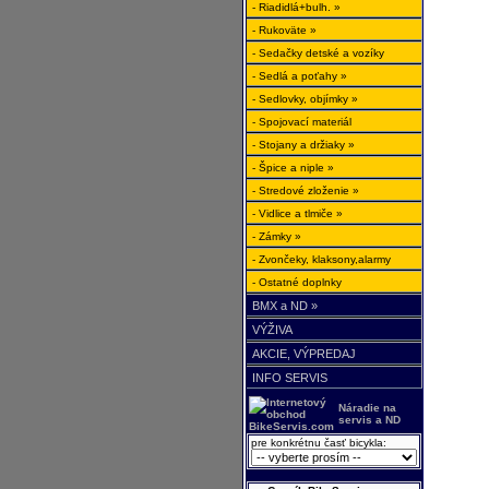
- Riadidlá+bulh. »
- Rukoväte »
- Sedačky detské a vozíky
- Sedlá a poťahy »
- Sedlovky, objímky »
- Spojovací materiál
- Stojany a držiaky »
- Špice a niple »
- Stredové zloženie »
- Vidlice a tlmiče »
- Zámky »
- Zvončeky, klaksony,alarmy
- Ostatné doplnky
BMX a ND »
VÝŽIVA
AKCIE, VÝPREDAJ
INFO SERVIS
Náradie na
servis a ND
pre konkrétnu časť bicykla: