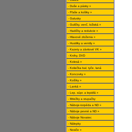
- Duše a pásky »
- Fľaše a košiky »
- Galusky
- Guličky, venč, ložiská »
- Hadičky a redukcie »
- Hlavové zloženia »
- Hustilky a ventily »
- Kazety a závitové VK »
- Knihy, DVD
- Kolesá »
- Koliečka bal, tyče, laná
- Koncovky »
- Košíky »
- Lanká »
- Lep. súpr. a lepidlá »
- Mriežky a stupačky
- Náboje-torpéda a ND »
- Náboje pevné a ND »
- Náboje Novatec
- Nálepky
- Nosiče »