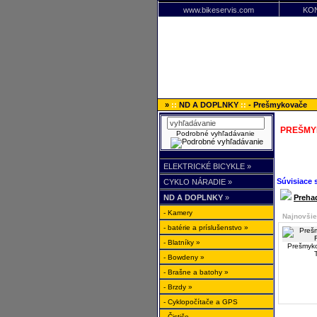
www.bikeservis.com
KO
»
::
ND A DOPLNKY
::
- Prešmykovače
PREŠMY
Podrobné vyhľadávanie
ELEKTRICKÉ BICYKLE »
Súvisiace 
CYKLO NÁRADIE »
ND A DOPLNKY
»
Preha
- Kamery
Najnovšie
- batérie a príslušenstvo »
- Blatníky »
Prešmyko
- Bowdeny »
- Brašne a batohy »
- Brzdy »
- Cyklopočítače a GPS
- Čističe