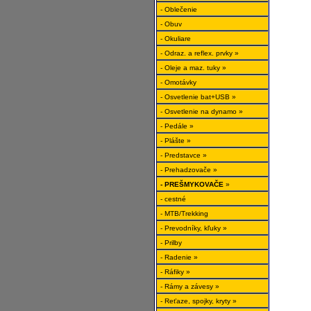
- Oblečenie
- Obuv
- Okuliare
- Odraz. a reflex. prvky »
- Oleje a maz. tuky »
- Omotávky
- Osvetlenie bat+USB »
- Osvetlenie na dynamo »
- Pedále »
- Plášte »
- Predstavce »
- Prehadzovače »
- PREŠMYKOVAČE
»
- cestné
- MTB/Trekking
- Prevodníky, kľuky »
- Prilby
- Radenie »
- Ráfiky »
- Rámy a závesy »
- Reťaze, spojky, kryty »