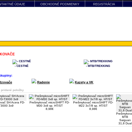
NTAKTNÉ ÚDAJE
OBCHODNÉ PODMIENKY
REGISTRÁCIA
KOVAČE
- CESTNÉ
- MTB/TREKKING
skupiny:
dzovače
....................
Radenie
....................
Kazety a VK
 pridané položky
vač SH Acera FD-
Prešmykovač microSHIFT FD-
Prešmykovač microSHIFT FD-
T3000 3x9
M30 3x8 sp. HT/ST
M22 3x7/8 sp. HT/ST
8,98€
8,98€
Prešmykov
MTB
Saiguan
31,8 Dual