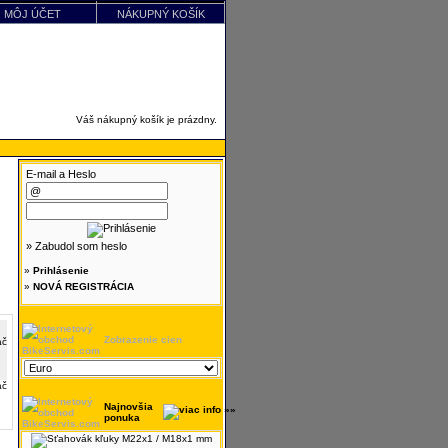
MÔJ ÚČET
NÁKUPNÝ KOŠÍK
Váš nákupný košík je prázdny.
E-mail a Heslo
» Zabudol som heslo
»
Prihlásenie
»
NOVÁ REGISTRÁCIA
Zobrazenie cien
ač
Najnovšia
ponuka