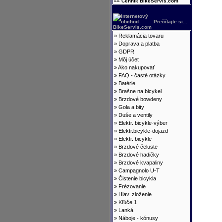
»» Cenník BikeServis.com
Prečítajte si...
»
Reklamácia tovaru
»
Doprava a platba
»
GDPR
»
Môj účet
»
Ako nakupovať
»
FAQ - časté otázky
»
Batérie
»
Brašne na bicykel
»
Brzdové bowdeny
»
Gola a bity
»
Duše a ventily
»
Elektr. bicykle-výber
»
Elektr.bicykle-dojazd
»
Elektr. bicykle
»
Brzdové čeluste
»
Brzdové hadičky
»
Brzdové kvapaliny
»
Campagnolo U-T
»
Čistenie bicykla
»
Frézovanie
»
Hlav. zloženie
»
Kľúče 1
»
Lanká
»
Náboje - kónusy