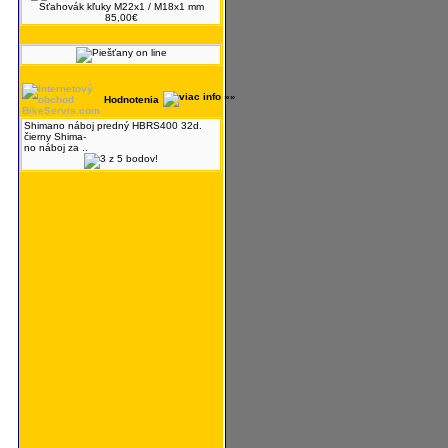
Sťahovák kľuky M22x1 / M18x1 mm
85,00€
Hodnotenia
Shimano náboj predný HBRS400 32d.
čierny Shima-
no náboj za ..