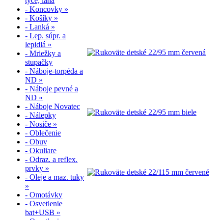
tyče, laná
- Koncovky »
- Košíky »
- Lanká »
- Lep. súpr. a
lepidlá »
- Mriežky a
stupačky
- Náboje-torpéda a
ND »
- Náboje pevné a
ND »
- Náboje Novatec
- Nálepky
- Nosiče »
- Oblečenie
- Obuv
- Okuliare
- Odraz. a reflex.
prvky »
- Oleje a maz. tuky
»
- Omotávky
- Osvetlenie
bat+USB »