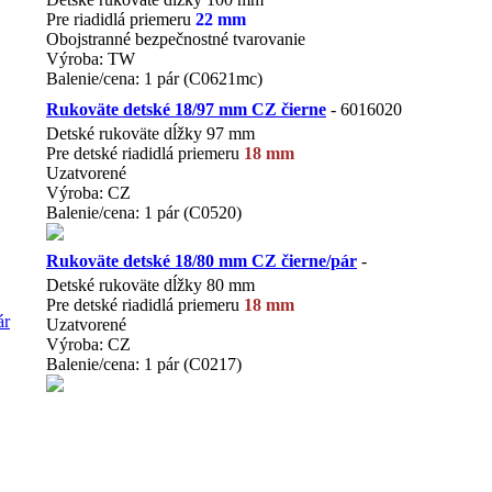
Pre riadidlá priemeru
22 mm
Obojstranné bezpečnostné tvarovanie
Výroba: TW
Balenie/cena: 1 pár (C0621mc)
EAN858600 23 801 44L
Rukoväte detské 18/97 mm CZ čierne
- 6016020
Detské rukoväte dĺžky 97 mm
Pre detské riadidlá priemeru
18 mm
Uzatvorené
Výroba: CZ
Balenie/cena: 1 pár (C0520)
EAN 858600 0206106
Rukoväte detské 18/80 mm CZ čierne/pár
-
Detské rukoväte dĺžky 80 mm
Pre detské riadidlá priemeru
18 mm
Uzatvorené
Výroba: CZ
Balenie/cena: 1 pár (C0217)