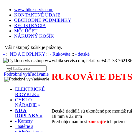
www.bikeservis.com
KONTAKTNÉ ÚDAJE
OBCHODNÉ PODMIENKY
REGISTRÁCIA
MÔJ ÚČET
NÁKUPNÝ KOŠÍK
Váš nákupný košík je prázdny.
»
::
ND A DOPLNKY
::
- Rukoväte
::
- detské
www.bikeservis.com, tel./fax: +421 33 762186
RUKOVÄTE DET
Podrobné vyhľadávanie
ELEKTRICKÉ
BICYKLE »
.
CYKLO
NÁRADIE »
ND A
Detské riadidlá sú ukončené pre montáž r
DOPLNKY
»
18 mm a 22 mm
- Kamery
Pred objednaním si
zmerajte
ich priemer
- batérie a
príslušenstvo »