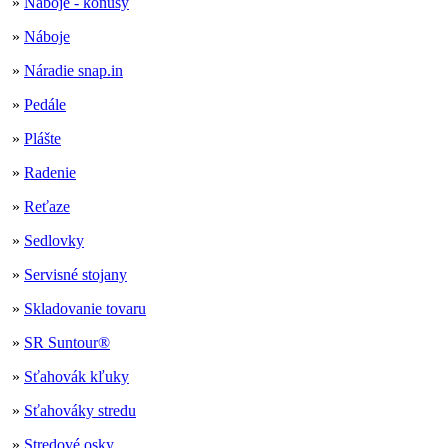
»
Náboje - kónusy
»
Náboje
»
Náradie snap.in
»
Pedále
»
Plášte
»
Radenie
»
Reťaze
»
Sedlovky
»
Servisné stojany
»
Skladovanie tovaru
»
SR Suntour®
»
Sťahovák kľuky
»
Sťahováky stredu
»
Stredové osky