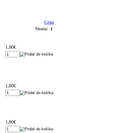
Cena
Strana:
1
1,80€
1,80€
1,80€