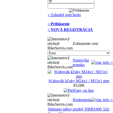
» Zabudol som heslo
»
Prihlásenie
»
NOVÁ REGISTRÁCIA
Zobrazenie cien
Najnovšia
ponuka
Sťahovák kľuky M24x1 / M15x1 mm
85,00€
Hodnotenia
Shimano náboj predný HBRS400 32d.