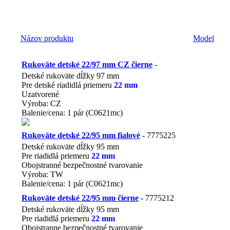
Názov produktu
Model
Rukoväte detské 22/97 mm CZ čierne
-
Detské rukoväte dĺžky 97 mm
Pre detské riadidlá priemeru
22 mm
Uzatvorené
Výroba: CZ
Balenie/cena: 1 pár (C0621mc)
EAN 858600 2106106
Rukoväte detské 22/95 mm fialové
- 7775225
Detské rukoväte dĺžky 95 mm
Pre riadidlá priemeru
22 mm
Obojstranné bezpečnostné tvarovanie
Výroba: TW
Balenie/cena: 1 pár (C0621mc)
EAN858600 13 80144
Rukoväte detské 22/95 mm čierne
- 7775212
Detské rukoväte dĺžky 95 mm
Pre riadidlá priemeru
22 mm
Obojstranne bezpečnostné tvarovanie