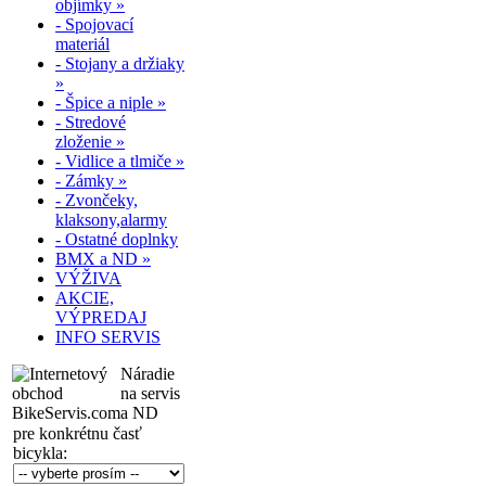
objímky »
- Spojovací
materiál
- Stojany a držiaky
»
- Špice a niple »
- Stredové
zloženie »
- Vidlice a tlmiče »
- Zámky »
- Zvončeky,
klaksony,alarmy
- Ostatné doplnky
BMX a ND »
VÝŽIVA
AKCIE,
VÝPREDAJ
INFO SERVIS
Náradie
na servis
a ND
pre konkrétnu časť
bicykla: