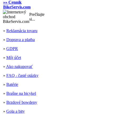
»» Cenník
BikeServis.com
Prečítajte
si...
»
Reklamácia tovaru
»
Doprava a platba
»
GDPR
»
Môj účet
»
Ako nakupovať
»
FAQ - časté otázky
»
Batérie
»
Brašne na bicykel
»
Brzdové bowdeny
»
Gola a bity