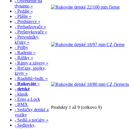
- Osvetlenie na
dynamo »
- Pedále »
- Plášte »
- Predstavce »
- Prehadzovače »
- Prešmykovače »
- Prevodníky,
kľuky »
- Prilby
- Radenie »
- Ráfiky »
- Rámy a závesy »
- Reťaze, spojky,
kryty »
- Riadidlá+bulh. »
- Rukoväte
»
- detské
- klasik
- Ergo a Lock
- BMX
Produkty 1 až 9 (celkovo 9)
- Sedačky detské a
vozíky
- Sedlá a poťahy »
- Sedlovky,