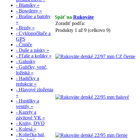
- Blatníky »
- Bowdeny »
- Brašne a batohy
Späť na
Rukoväte
»
Zoradiť podľa:
- Brzdy »
Produkty 1 až 9 (celkovo 9)
- Cyklopočítače a
GPS
- Čističe
- Duše a pásky »
- Fľaše a košiky »
- Galusky
- Guličky, venč,
ložiská »
- Hadičky a
redukcie »
- Hlavové zloženia
»
- Hustilky a
ventily »
- Kazety a
závitové VK »
- Knihy, DVD
- Kolesá »
- Koliečka bal,