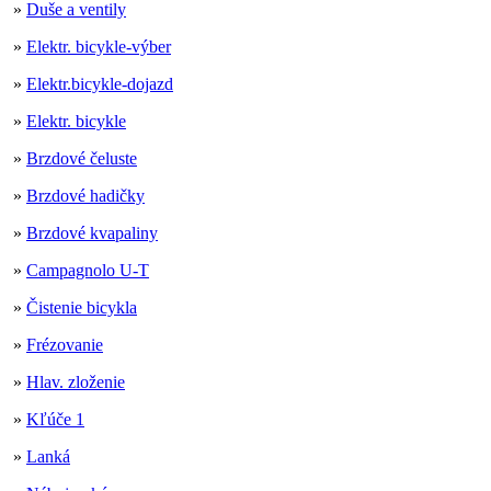
»
Duše a ventily
»
Elektr. bicykle-výber
»
Elektr.bicykle-dojazd
»
Elektr. bicykle
»
Brzdové čeluste
»
Brzdové hadičky
»
Brzdové kvapaliny
»
Campagnolo U-T
»
Čistenie bicykla
»
Frézovanie
»
Hlav. zloženie
»
Kľúče 1
»
Lanká