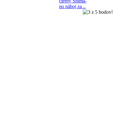
čierny Shima-
no náboj za ..