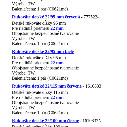
Výroba: TW
Balenie/cena: 1 pár (C0621mc)
EAN 858600 72 801 44
Rukoväte detské 22/95 mm červená
- 7775224
Detské rukoväte dĺžky 95 mm
Pre riadidlá priemeru
22 mm
Obojstranne bezpečnostné tvarovanie
Výroba: TW
Balenie/cena: 1 pár (C0621mc)
Rukoväte detské 22/95 mm biele
-
Detské rukoväte dĺžky 95 mm
Pre riadidlá priemeru
22 mm
Obojstranné bezpečnostné tvarovanie
Výroba: TW
Balenie/cena: 1 pár (C0621mc)
EAN 858600 12 801 44
Rukoväte detské 22/115 mm červené
- 1610833
Detské rukoväte dĺžky 115 mm
Pre riadidlá priemeru
22 mm
Obojstranné bezpečnostné tvarovanie
Výroba: TW
Balenie/cena: 1 pár (C0621mc)
Rukoväte detské 22/100 mm čierne
- 1610832N
Detské rukoväte dĺžky 100 mm