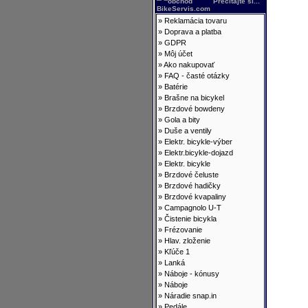
Prečítajte si...
»
Reklamácia tovaru
»
Doprava a platba
»
GDPR
»
Môj účet
»
Ako nakupovať
»
FAQ - časté otázky
»
Batérie
»
Brašne na bicykel
»
Brzdové bowdeny
»
Gola a bity
»
Duše a ventily
»
Elektr. bicykle-výber
»
Elektr.bicykle-dojazd
»
Elektr. bicykle
»
Brzdové čeluste
»
Brzdové hadičky
»
Brzdové kvapaliny
»
Campagnolo U-T
»
Čistenie bicykla
»
Frézovanie
»
Hlav. zloženie
»
Kľúče 1
»
Lanká
»
Náboje - kónusy
»
Náboje
»
Náradie snap.in
»
Pedále