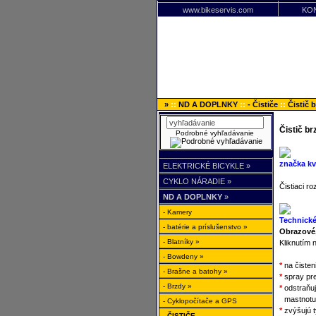
www.bikeservis.com
KO
»
::
ND A DOPLNKY
::
- Čističe
::
Čistič 
Čistič b
Podrobné vyhľadávanie
značka kv
ELEKTRICKÉ BICYKLE »
CYKLO NÁRADIE »
Čistiaci r
ND A DOPLNKY
»
- Kamery
Technické
- batérie a príslušenstvo »
Obrazové,
- Blatníky »
Kliknutím 
- Bowdeny »
*
na čisten
- Brašne a batohy »
*
spray pre
- Brzdy »
*
odstraňujú
*
mastnotu 
- Cyklopočítače a GPS
*
zvýšujú t
- ČISTIČE