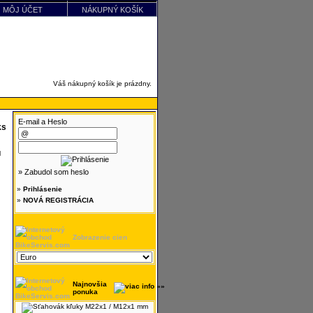
MÔJ ÚČET
NÁKUPNÝ KOŠÍK
Váš nákupný košík je prázdny.
E-mail a Heslo
ks
» Zabudol som heslo
»
Prihlásenie
»
NOVÁ REGISTRÁCIA
Zobrazenie cien
Najnovšia
ponuka