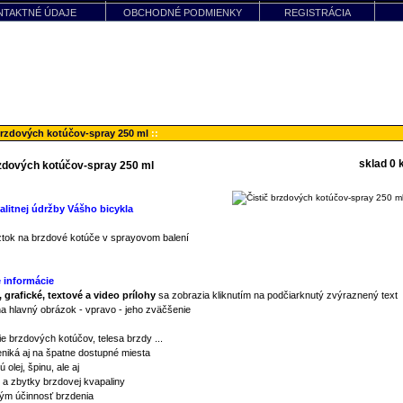
NTAKTNÉ ÚDAJE
OBCHODNÉ PODMIENKY
REGISTRÁCIA
brzdových kotúčov-spray 250 ml
::
sklad 0 
rzdových kotúčov-spray 250 ml
alitnej údržby Vášho bicykla
oztok na brzdové kotúče v sprayovom balení
 informácie
 grafické, textové a video prílohy
sa zobrazia kliknutím na podčiarknutý zvýraznený text
na hlavný obrázok - vpravo - jeho zväčšenie
ie brzdových kotúčov, telesa brzdy ...
niká aj na špatne dostupné miesta
 olej, špinu, ale aj
a zbytky brzdovej kvapaliny
ým účinnosť brzdenia