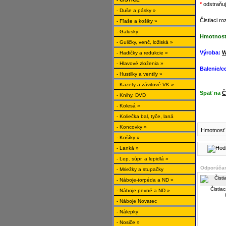
*
odstraňuj
- Duše a pásky »
Čistiaci r
- Fľaše a košiky »
- Galusky
Hmotnosť
- Guličky, venč, ložiská »
Výroba:
W
- Hadičky a redukcie »
- Hlavové zloženia »
Balenie/c
- Hustilky a ventily »
- Kazety a závitové VK »
Späť na
Č
- Knihy, DVD
- Kolesá »
- Koliečka bal, tyče, laná
- Koncovky »
Hmotnosť 
- Košíky »
- Lanká »
- Lep. súpr. a lepidlá »
Odporúčan
- Mriežky a stupačky
- Náboje-torpéda a ND »
Čistia
- Náboje pevné a ND »
- Náboje Novatec
- Nálepky
- Nosiče »