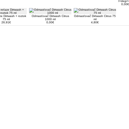
I+degr+o
0,00€
aze Dirtwash + roztok
Odmasťovač Dirtwash Citrus
Odmasťovač Dirtwash Citrus 75
75 ml
1000 ml
ml
26,91€
0,00€
4,80€