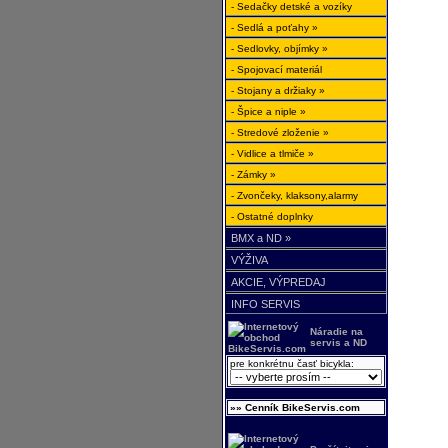
- Sedačky detské a vozíky
- Sedlá a poťahy »
- Sedlovky, objímky »
- Spojovací materiál
- Stojany a držiaky »
- Špice a niple »
- Stredové zloženie »
- Vidlice a tlmiče »
- Zámky »
- Zvončeky, klaksony,alarmy
- Ostatné doplnky
BMX a ND »
VÝŽIVA
AKCIE, VÝPREDAJ
INFO SERVIS
Náradie na
servis a ND
pre konkrétnu časť bicykla:
»» Cenník BikeServis.com