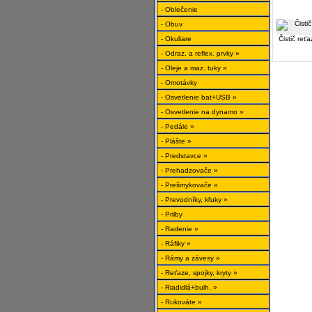
- Oblečenie
- Obuv
- Okuliare
Čistič reť
- Odraz. a reflex. prvky »
- Oleje a maz. tuky »
- Omotávky
- Osvetlenie bat+USB »
- Osvetlenie na dynamo »
- Pedále »
- Plášte »
- Predstavce »
- Prehadzovače »
- Prešmykovače »
- Prevodníky, kľuky »
- Prilby
- Radenie »
- Ráfiky »
- Rámy a závesy »
- Reťaze, spojky, kryty »
- Riadidlá+bulh. »
- Rukoväte »