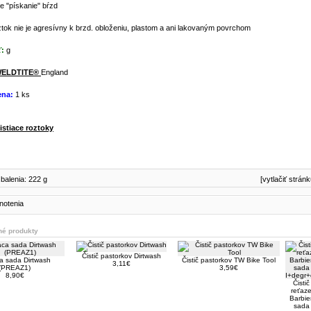
e "pískanie" bŕzd
oztok nie je agresívny k brzd. obloženiu, plastom a ani lakovaným povrchom
:
g
ELDTITE®
England
ena:
1 ks
istiace roztoky
balenia: 222 g
[vytlačiť stránk
é produkty
Čistič pastorkov Dirtwash
ca sada Dirtwash
Čistič pastorkov TW Bike Tool
3,11€
(PREAZ1)
3,59€
8,90€
Čistič
reťaz
Barbier
sada