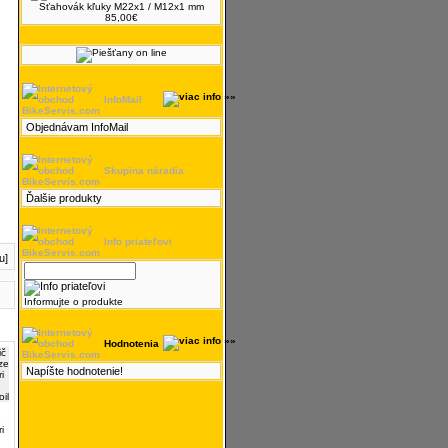
Sťahovák kľuky M22x1 / M12x1 mm
85,00€
InfoMail
Objednávam InfoMail
Skupina náradia
Ďalšie produkty
Info priateľovi
u]
Informujte o produkte
Hodnotenia
Napíšte hodnotenie!
e
i