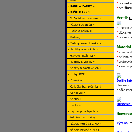
*
pre šírku
- DUŠE A PÁSKY
»
*
pre šírku
- DUŠE MAXXIS
Ventil:
G
- Duše Mitas a ostatné »
- Pásky pod dušu »
*
French-S
- Fľaše a košiky »
*
dĺžka ven
- Galusky
*
priemer v
- Guličky, venč, ložiská »
Materiál
- Hadičky a redukcie »
*
kaučuk (b
- Hlavové zloženia »
*
hrúbka s
*
u všetký
- Hustilky a ventily »
*
kaučuk je
- Kazety a závitové VK »
- Knihy, DVD
- Kolesá »
Ďalšie in
ako napr. 
- Koliečka bal, tyče, laná
ďalšie inf
- Koncovky »
- Košíky »
Hustenie:
- Lanká »
- Lep. súpr. a lepidlá »
Hmotnosť
- Mriežky a stupačky
Výroba:
M
- Náboje-torpéda a ND »
- Náboje pevné a ND »