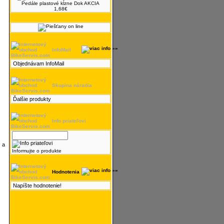
Pedále plastové kĺzne Dok AKCIA
1,68€
InfoMail
Objednávam InfoMail
Skupina náradia
Ďalšie produkty
Info priateľovi
a
Informujte o produkte
Hodnotenia
Napíšte hodnotenie!