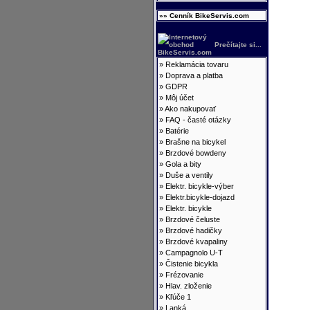
»» Cenník BikeServis.com
Prečítajte si...
»
Reklamácia tovaru
»
Doprava a platba
»
GDPR
»
Môj účet
»
Ako nakupovať
»
FAQ - časté otázky
»
Batérie
»
Brašne na bicykel
»
Brzdové bowdeny
»
Gola a bity
»
Duše a ventily
»
Elektr. bicykle-výber
»
Elektr.bicykle-dojazd
»
Elektr. bicykle
»
Brzdové čeluste
»
Brzdové hadičky
»
Brzdové kvapaliny
»
Campagnolo U-T
»
Čistenie bicykla
»
Frézovanie
»
Hlav. zloženie
»
Kľúče 1
»
Lanká