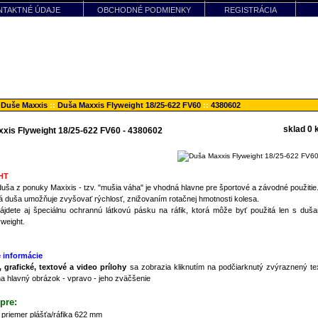
NTAKTNÉ ÚDAJE
OBCHODNÉ PODMIENKY
REGISTRÁCIA
 Duše Maxxis
::
Duša Maxxis Flyweight 18/25-622 FV60
::
4380602
sklad 0 
xis Flyweight 18/25-622 FV60 - 4380602
HT
duša z ponuky Maxixis - tzv. "mušia váha" je vhodná hlavne pre športové a závodné použitie
á duša umožňuje zvyšovať rýchlosť, znižovaním rotačnej hmotnosti kolesa.
nájdete aj špeciálnu ochrannú látkovú pásku na ráfik, ktorá môže byť použitá len s duša
weight.
 informácie
 grafické, textové a video prílohy
sa zobrazia kliknutím na podčiarknutý zvýraznený tex
na hlavný obrázok - vpravo - jeho zväčšenie
pre:
priemer plášťa/ráfika 622 mm