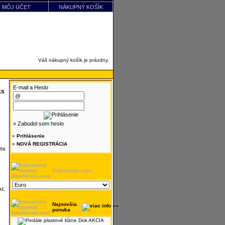
MÔJ ÚČET
NÁKUPNÝ KOŠÍK
Váš nákupný košík je prázdny.
E-mail a Heslo
ks
» Zabudol som heslo
.
»
Prihlásenie
»
NOVÁ REGISTRÁCIA
mi
Zobrazenie cien
t.
Najnovšia
ponuka