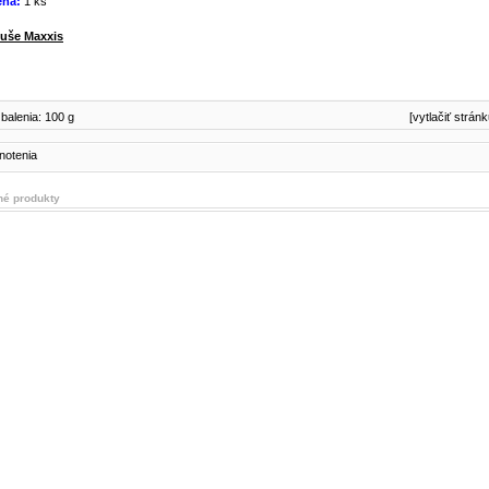
ena:
1 ks
uše Maxxis
balenia: 100 g
[vytlačiť stránk
é produkty