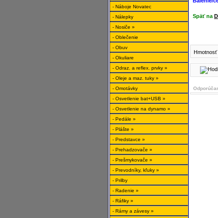
Balenie/c
- Náboje Novatec
Späť na
D
- Nálepky
- Nosiče »
- Oblečenie
- Obuv
Hmotnosť 
- Okuliare
- Odraz. a reflex. prvky »
- Oleje a maz. tuky »
- Omotávky
Odporúčan
- Osvetlenie bat+USB »
- Osvetlenie na dynamo »
- Pedále »
- Plášte »
- Predstavce »
- Prehadzovače »
- Prešmykovače »
- Prevodníky, kľuky »
- Prilby
- Radenie »
- Ráfiky »
- Rámy a závesy »