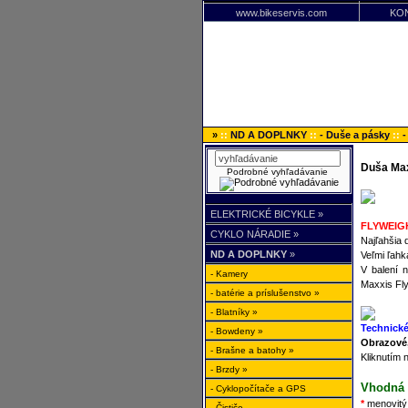
www.bikeservis.com
KO
»
::
ND A DOPLNKY
::
- Duše a pásky
::
-
Duša Max
Podrobné vyhľadávanie
ELEKTRICKÉ BICYKLE »
FLYWEIG
CYKLO NÁRADIE »
Najľahšia 
ND A DOPLNKY
»
Veľmi ľahk
V balení 
- Kamery
Maxxis Fly
- batérie a príslušenstvo »
- Blatníky »
Technické
- Bowdeny »
Obrazové,
- Brašne a batohy »
Kliknutím 
- Brzdy »
Vhodná 
- Cyklopočítače a GPS
*
menovitý 
- Čističe