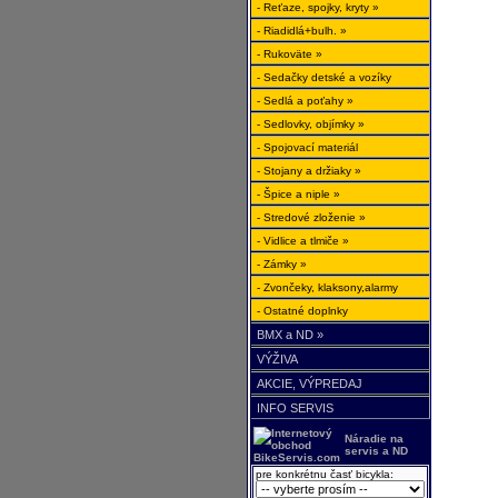
- Reťaze, spojky, kryty »
- Riadidlá+bulh. »
- Rukoväte »
- Sedačky detské a vozíky
- Sedlá a poťahy »
- Sedlovky, objímky »
- Spojovací materiál
- Stojany a držiaky »
- Špice a niple »
- Stredové zloženie »
- Vidlice a tlmiče »
- Zámky »
- Zvončeky, klaksony,alarmy
- Ostatné doplnky
BMX a ND »
VÝŽIVA
AKCIE, VÝPREDAJ
INFO SERVIS
Náradie na
servis a ND
pre konkrétnu časť bicykla: