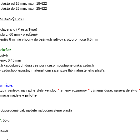
 plášťa od 18 mm, napr. 18-622
 plášťa do 25 mm, napr. 25-622
aluskový FV60
claverand (Presta Type)
tilu L=60 mm - predĺžený
entilu 6 mm je vhodný do bežných ráfikov s otvorom cca 6,5 mm
 duše:
utyl)
teny: 0,45 mm
ch kaučukových duší cez póry časom postupne uniká vzduch
 vzduchopriepustný materiál, čím sa znižuje tlak nahusteného plášťa
formácie:
typy ventilov, náhradné diely ventilov
*
zmeny rozmerov
*
výmena duše, oprava defektu
*
ormácie nájdete
v prílohe
doporučený tlak nájdete na bočnej stene plášťa
:
55 g
axxis