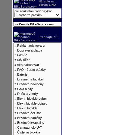
Náradie na
servis a ND
pre konkrétnu časť bicykla:
»» Cenník BikeServis.com
Prečítajte si...
»
Reklamácia tovaru
»
Doprava a platba
»
GDPR
»
Môj účet
»
Ako nakupovať
»
FAQ - časté otázky
»
Batérie
»
Brašne na bicykel
»
Brzdové bowdeny
»
Gola a bity
»
Duše a ventily
»
Elektr. bicykle-výber
»
Elektr.bicykle-dojazd
»
Elektr. bicykle
»
Brzdové čeluste
»
Brzdové hadičky
»
Brzdové kvapaliny
»
Campagnolo U-T
»
Čistenie bicykla