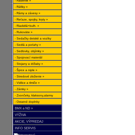
- Radenie »
- Ráfiky »
- Rámy a závesy »
- Reťaze, spojky, kryty »
- Riadidlá+bulh. »
- Rukoväte »
- Sedačky detské a vozíky
- Sedlá a poťahy »
- Sedlovky, objímky »
- Spojovací materiál
- Stojany a držiaky »
- Špice a niple »
- Stredové zloženie »
- Vidlice a tlmiče »
- Zámky »
- Zvončeky, klaksony,alarmy
- Ostatné doplnky
BMX a ND »
VÝŽIVA
AKCIE, VÝPREDAJ
INFO SERVIS