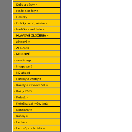
- Duše a pásky »
- Fľaše a košiky »
- Galusky
- Guličky, venč, ložiská »
- Hadičky a redukcie »
- HLAVOVÉ ZLOŽENIA
»
- závitové »
- AHEAD
»
- MISKOVÉ
- semi integr.
- integrované
- ND ahead
- Hustilky a ventily »
- Kazety a závitové VK »
- Knihy, DVD
- Kolesá »
- Koliečka bal, tyče, laná
- Koncovky »
- Košíky »
- Lanká »
- Lep. súpr. a lepidlá »