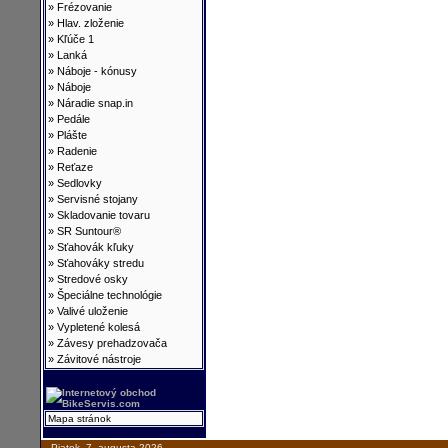
»
Frézovanie
»
Hlav. zloženie
»
Kľúče 1
»
Lanká
»
Náboje - kónusy
»
Náboje
»
Náradie snap.in
»
Pedále
»
Plášte
»
Radenie
»
Reťaze
»
Sedlovky
»
Servisné stojany
»
Skladovanie tovaru
»
SR Suntour®
»
Sťahovák kľuky
»
Sťahováky stredu
»
Stredové osky
»
Špeciálne technológie
»
Valivé uloženie
»
Vypletené kolesá
»
Závesy prehadzovača
»
Závitové nástroje
Mapa stránok
Piatok, 7. augusta 2026