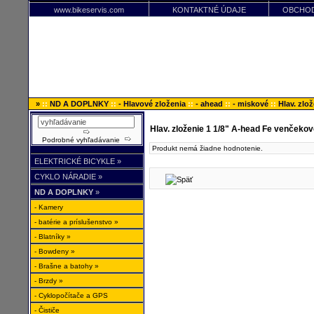
www.bikeservis.com
KONTAKTNÉ ÚDAJE
OBCHOD
»
::
ND A DOPLNKY
::
- Hlavové zloženia
::
- ahead
::
- miskové
::
Hlav. zlo
Hlav. zloženie 1 1/8" A-head Fe venčekov
Podrobné vyhľadávanie
Produkt nemá žiadne hodnotenie.
ELEKTRICKÉ BICYKLE »
CYKLO NÁRADIE »
ND A DOPLNKY
»
- Kamery
- batérie a príslušenstvo »
- Blatníky »
- Bowdeny »
- Brašne a batohy »
- Brzdy »
- Cyklopočítače a GPS
- Čističe