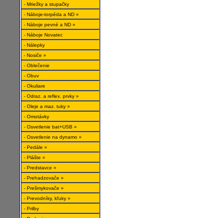
- Mriežky a stupačky
- Náboje-torpéda a ND »
- Náboje pevné a ND »
- Náboje Novatec
- Nálepky
- Nosiče »
- Oblečenie
- Obuv
- Okuliare
- Odraz. a reflex. prvky »
- Oleje a maz. tuky »
- Omotávky
- Osvetlenie bat+USB »
- Osvetlenie na dynamo »
- Pedále »
- Plášte »
- Predstavce »
- Prehadzovače »
- Prešmykovače »
- Prevodníky, kľuky »
- Prilby