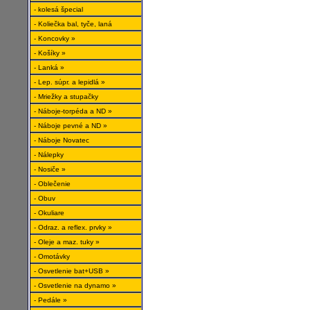
- kolesá špecial
- Koliečka bal, tyče, laná
- Koncovky »
- Košíky »
- Lanká »
- Lep. súpr. a lepidlá »
- Mriežky a stupačky
- Náboje-torpéda a ND »
- Náboje pevné a ND »
- Náboje Novatec
- Nálepky
- Nosiče »
- Oblečenie
- Obuv
- Okuliare
- Odraz. a reflex. prvky »
- Oleje a maz. tuky »
- Omotávky
- Osvetlenie bat+USB »
- Osvetlenie na dynamo »
- Pedále »