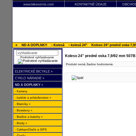
www.bikeservis.com
KONTAKTNÉ ÚDAJE
OBCHOD
»
::
ND A DOPLNKY
::
- Kolesá
::
- kolesá 24"
::
Koleso 24" predné oska 7,
Koleso 24" predné oska 7,9/92 mm 507B
Podrobné vyhľadávanie
Produkt nemá žiadne hodnotenie.
ELEKTRICKÉ BICYKLE »
CYKLO NÁRADIE »
ND A DOPLNKY
»
- Kamery
- batérie a príslušenstvo »
- Blatníky »
- Bowdeny »
- Brašne a batohy »
- Brzdy »
- Cyklopočítače a GPS
- Čističe