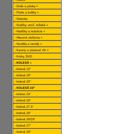
- Duše a pásky »
- Fľaše a košiky »
- Galusky
- Guličky, venč, ložiská »
- Hadičky a redukcie »
- Hlavové zloženia »
- Hustilky a ventily »
- Kazety a závitové VK »
- Knihy, DVD
- KOLESÁ
»
- kolesá 12"
- kolesá 16"
- kolesá 20"
- KOLESÁ 24"
- koleso 24"
- kolesá 26"
- kolesá 27,5"
- kolesá 26"
- kolesá 28/29"
- kolesá 27"
- kolesá 28"