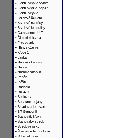
»
Elektr. bicykle-výber
»
Elektr.bicykle-dojazd
»
Elektr. bicykle
»
Brzdové čeluste
»
Brzdové hadičky
»
Brzdové kvapaliny
»
Campagnolo U-T
»
Čistenie bicykla
»
Frézovanie
»
Hlav. zloženie
»
Kľúče 1
»
Lanká
»
Náboje - kónusy
»
Náboje
»
Náradie snap.in
»
Pedále
»
Plášte
»
Radenie
»
Reťaze
»
Sedlovky
»
Servisné stojany
»
Skladovanie tovaru
»
SR Suntour®
»
Sťahovák kľuky
»
Sťahováky stredu
»
Stredové osky
»
Špeciálne technológie
»
Valivé uloženie