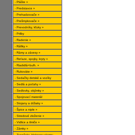
- Plášte »
- Predstavce »
- Prehadzovače »
- Prešmykovače »
- Prevodníky, kľuky »
- Prilby
- Radenie »
- Ráfiky »
- Rámy a závesy »
- Reťaze, spojky, kryty »
- Riadidlá+bulh. »
- Rukoväte »
- Sedačky detské a vozíky
- Sedlá a poťahy »
- Sedlovky, objímky »
- Spojovací materiál
- Stojany a držiaky »
- Špice a niple »
- Stredové zloženie »
- Vidlice a tlmiče »
- Zámky »
- Zvončeky, klaksony,alarmy