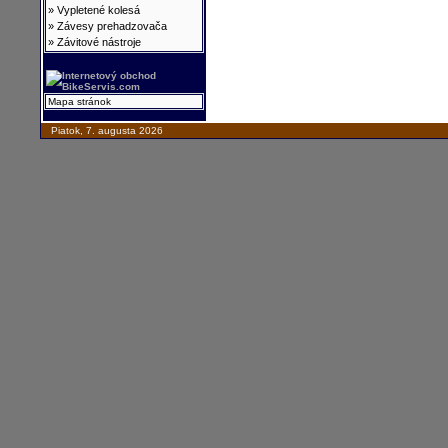
»
Vypletené kolesá
»
Závesy prehadzovača
»
Závitové nástroje
Mapa stránok
Piatok, 7. augusta 2026