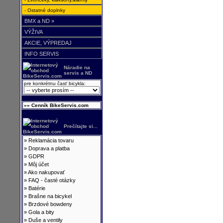
- Ostatné doplnky
BMX a ND »
VÝŽIVA
AKCIE, VÝPREDAJ
INFO SERVIS
Náradie na
servis a ND
pre konkrétnu časť bicykla:
»» Cenník BikeServis.com
Prečítajte si...
»
Reklamácia tovaru
»
Doprava a platba
»
GDPR
»
Môj účet
»
Ako nakupovať
»
FAQ - časté otázky
»
Batérie
»
Brašne na bicykel
»
Brzdové bowdeny
»
Gola a bity
»
Duše a ventily