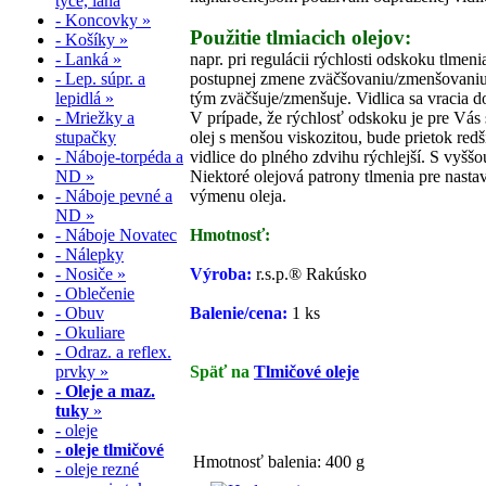
tyče, laná
- Koncovky »
Použitie tlmiacich olejov:
- Košíky »
- Lanká »
napr. pri regulácii rýchlosti odskoku tlme
- Lep. súpr. a
postupnej zmene zväčšovaniu/zmenšovaniu ot
lepidlá »
tým zväčšuje/zmenšuje. Vidlica sa vracia d
- Mriežky a
V prípade, že rýchlosť odskoku je pre Vás
stupačky
olej s menšou viskozitou, bude prietok redš
- Náboje-torpéda a
vidlice do plného zdvihu rýchlejší. S vyššo
ND »
Niektoré olejová patrony tlmenia pre nast
- Náboje pevné a
výmenu oleja.
ND »
- Náboje Novatec
Hmotnosť:
- Nálepky
- Nosiče »
Výroba:
r.s.p.® Rakúsko
- Oblečenie
- Obuv
Balenie/cena:
1 ks
- Okuliare
- Odraz. a reflex.
prvky »
Späť na
Tlmičové oleje
- Oleje a maz.
tuky
»
- oleje
- oleje tlmičové
Hmotnosť balenia: 400 g
- oleje rezné