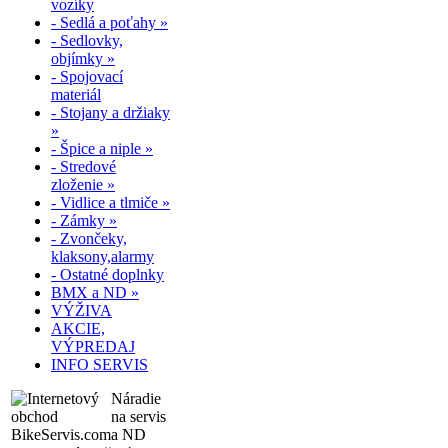
vozíky
- Sedlá a poťahy »
- Sedlovky,
objímky »
- Spojovací
materiál
- Stojany a držiaky
»
- Špice a niple »
- Stredové
zloženie »
- Vidlice a tlmiče »
- Zámky »
- Zvončeky,
klaksony,alarmy
- Ostatné doplnky
BMX a ND »
VÝŽIVA
AKCIE,
VÝPREDAJ
INFO SERVIS
Náradie
na servis
a ND