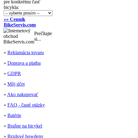
pre konkrétnu časť
bicykla:
»» Cenník
BikeServis.com
Prečítajte
si...
»
Reklamácia tovaru
»
Doprava a platba
»
GDPR
»
Môj účet
»
Ako nakupovať
»
FAQ - časté otázky
»
Batérie
»
Brašne na bicykel
»
Brzdové bowdeny