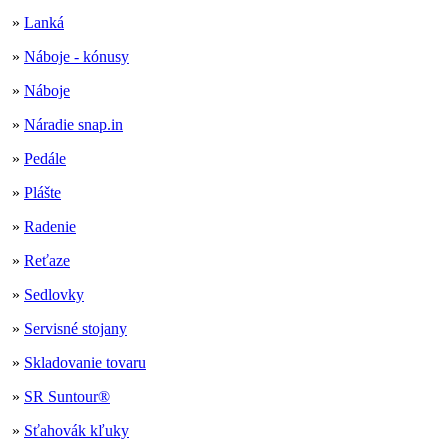
»
Lanká
»
Náboje - kónusy
»
Náboje
»
Náradie snap.in
»
Pedále
»
Plášte
»
Radenie
»
Reťaze
»
Sedlovky
»
Servisné stojany
»
Skladovanie tovaru
»
SR Suntour®
»
Sťahovák kľuky