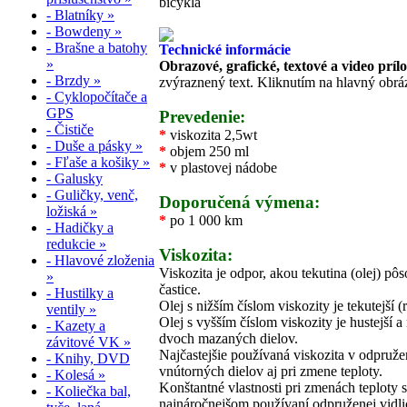
bicykla
- Blatníky »
- Bowdeny »
- Brašne a batohy
Technické informácie
»
Obrazové, grafické, textové a video príl
- Brzdy »
zvýraznený text. Kliknutím na hlavný obráz
- Cyklopočítače a
GPS
Prevedenie:
- Čističe
*
viskozita 2,5wt
- Duše a pásky »
*
objem 250 ml
- Fľaše a košiky »
*
v plastovej nádobe
- Galusky
- Guličky, venč,
Doporučená výmena:
ložiská »
*
po 1 000 km
- Hadičky a
redukcie »
Viskozita:
- Hlavové zloženia
Viskozita je odpor, akou tekutina (olej) pôs
»
častice.
- Hustilky a
Olej s nižším číslom viskozity je tekutejší
ventily »
Olej s vyšším číslom viskozity je hustejší 
- Kazety a
dvoch mazaných dielov.
závitové VK »
Najčastejšie používaná viskozita v odpruže
- Knihy, DVD
vnútorných dielov aj pri zmene teploty.
- Kolesá »
Konštantné vlastnosti pri zmenách teploty s
- Koliečka bal,
najnáročnejšom používaní odpruženej vidli