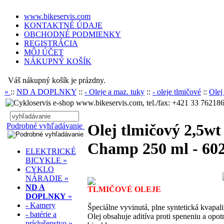
www.bikeservis.com
KONTAKTNÉ ÚDAJE
OBCHODNÉ PODMIENKY
REGISTRÁCIA
MÔJ ÚČET
NÁKUPNÝ KOŠÍK
Váš nákupný košík je prázdny.
»
::
ND A DOPLNKY
::
- Oleje a maz. tuky
::
- oleje tlmičové
::
Olej
www.bikeservis.com, tel./fax: +421 33 762186
Olej tlmičový 2,5w
Podrobné vyhľadávanie
Champ 250 ml - 60
ELEKTRICKÉ
BICYKLE »
CYKLO
NÁRADIE »
ND A
TLMIČOVÉ OLEJE
DOPLNKY
»
- Kamery
Špeciálne vyvinutá, plne syntetická kvapali
- batérie a
Olej obsahuje aditíva proti speneniu a opo
príslušenstvo »