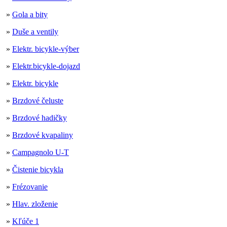
»
Gola a bity
»
Duše a ventily
»
Elektr. bicykle-výber
»
Elektr.bicykle-dojazd
»
Elektr. bicykle
»
Brzdové čeluste
»
Brzdové hadičky
»
Brzdové kvapaliny
»
Campagnolo U-T
»
Čistenie bicykla
»
Frézovanie
»
Hlav. zloženie
»
Kľúče 1