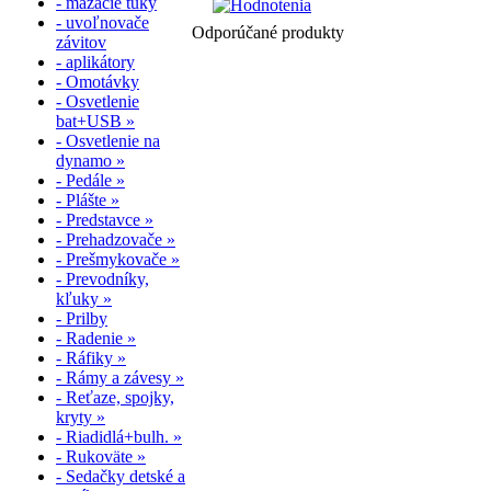
- mazacie tuky
- uvoľnovače
Odporúčané produkty
závitov
- aplikátory
- Omotávky
- Osvetlenie
bat+USB »
- Osvetlenie na
dynamo »
- Pedále »
- Plášte »
- Predstavce »
- Prehadzovače »
- Prešmykovače »
- Prevodníky,
kľuky »
- Prilby
- Radenie »
- Ráfiky »
- Rámy a závesy »
- Reťaze, spojky,
kryty »
- Riadidlá+bulh. »
- Rukoväte »
- Sedačky detské a