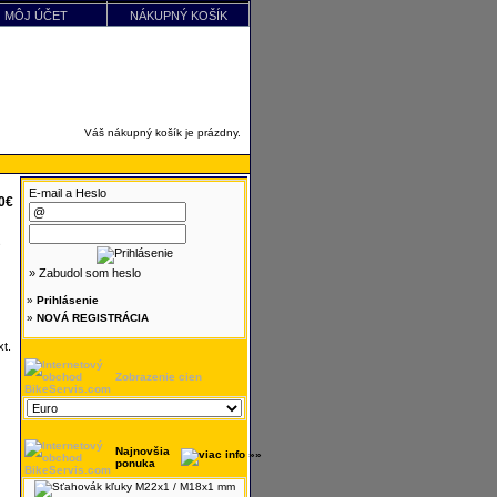
MÔJ ÚČET
NÁKUPNÝ KOŠÍK
Váš nákupný košík je prázdny.
E-mail a Heslo
90€
» Zabudol som heslo
»
Prihlásenie
»
NOVÁ REGISTRÁCIA
t.
Zobrazenie cien
Najnovšia
ponuka