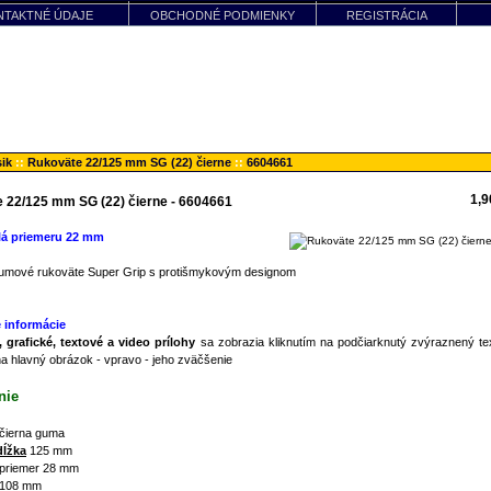
NTAKTNÉ ÚDAJE
OBCHODNÉ PODMIENKY
REGISTRÁCIA
sik
::
Rukoväte 22/125 mm SG (22) čierne
::
6604661
1,
 22/125 mm SG (22) čierne - 6604661
dlá priemeru 22 mm
gumové rukoväte Super Grip s protišmykovým designom
 informácie
 grafické, textové a video prílohy
sa zobrazia kliknutím na podčiarknutý zvýraznený tex
na hlavný obrázok - vpravo - jeho zväčšenie
nie
 čierna guma
dĺžka
125 mm
 priemer 28 mm
 108 mm