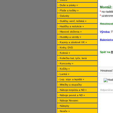
- Duše a pásky »
Montáž:
- Fľaše a košiky »
*
na riadid
*
uzatvore
- Galusky
- Guličky, venč, ložiská »
Hmotnosť
- Hadičky a redukcie »
- Hlavové zloženia »
Výroba:
T
- Hustilky a ventily »
Balenie/c
- Kazety a závitové VK »
- Knihy, DVD
Späť na
R
- Kolesá »
- Koliečka bal, tyče, laná
- Koncovky »
- Košíky »
Hmotnosť 
- Lanká »
- Lep. súpr. a lepidlá »
- Mriežky a stupačky
- Náboje-torpéda a ND »
Odporúčan
- Náboje pevné a ND »
- Náboje Novatec
- Nálepky
- Nosiče »