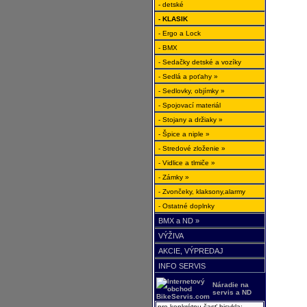
- detské
- KLASIK
- Ergo a Lock
- BMX
- Sedačky detské a vozíky
- Sedlá a poťahy »
- Sedlovky, objímky »
- Spojovací materiál
- Stojany a držiaky »
- Špice a niple »
- Stredové zloženie »
- Vidlice a tlmiče »
- Zámky »
- Zvončeky, klaksony,alarmy
- Ostatné doplnky
BMX a ND »
VÝŽIVA
AKCIE, VÝPREDAJ
INFO SERVIS
Náradie na
servis a ND
pre konkrétnu časť bicykla: