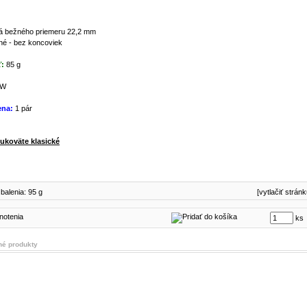
lá bežného priemeru 22,2 mm
né - bez koncoviek
:
85 g
W
ena:
1 pár
ukoväte klasické
balenia: 95 g
[vytlačiť stránk
ks
é produkty