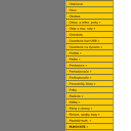
- Oblečenie
- Obuv
- Okuliare
- Odraz. a reflex. prvky »
- Oleje a maz. tuky »
- Omotávky
- Osvetlenie bat+USB »
- Osvetlenie na dynamo »
- Pedále »
- Plášte »
- Predstavce »
- Prehadzovače »
- Prešmykovače »
- Prevodníky, kľuky »
- Prilby
- Radenie »
- Ráfiky »
- Rámy a závesy »
- Reťaze, spojky, kryty »
- Riadidlá+bulh. »
- RUKOVÄTE
»