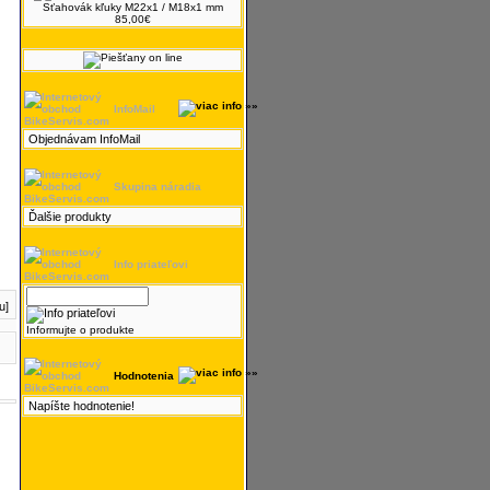
Sťahovák kľuky M22x1 / M18x1 mm
85,00€
InfoMail
Objednávam InfoMail
Skupina náradia
Ďalšie produkty
Info priateľovi
u]
Informujte o produkte
Hodnotenia
Napíšte hodnotenie!