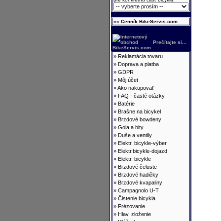
»» Cenník BikeServis.com
Prečítajte si...
»
Reklamácia tovaru
»
Doprava a platba
»
GDPR
»
Môj účet
»
Ako nakupovať
»
FAQ - časté otázky
»
Batérie
»
Brašne na bicykel
»
Brzdové bowdeny
»
Gola a bity
»
Duše a ventily
»
Elektr. bicykle-výber
»
Elektr.bicykle-dojazd
»
Elektr. bicykle
»
Brzdové čeluste
»
Brzdové hadičky
»
Brzdové kvapaliny
»
Campagnolo U-T
»
Čistenie bicykla
»
Frézovanie
»
Hlav. zloženie