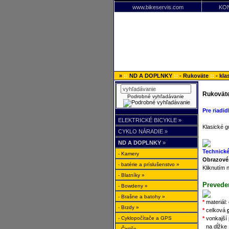
www.bikeservis.com
KO
»
::
ND A DOPLNKY
::
- Rukoväte
::
- kla
Rukoväte
Podrobné vyhľadávanie
Pre riadi
ELEKTRICKÉ BICYKLE »
Klasické 
CYKLO NÁRADIE »
ND A DOPLNKY
»
Technické
- Kamery
Obrazové,
- batérie a príslušenstvo »
Kliknutím 
- Blatníky »
Prevede
- Bowdeny »
- Brašne a batohy »
*
materiál:
- Brzdy »
*
celková
- Cyklopočítače a GPS
*
vonkajší
*
na dĺžke
- Čističe