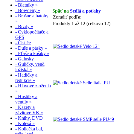
- Blatníky »
- Bowdeny »
Späť na
Sedlá a poťahy
- Brašne a batohy
Zoradiť podľa:
»
Produkty 1 až 12 (celkovo 12)
- Brzdy »
- Cyklopočítače a
GPS
- Čističe
- Duše a pásky »
- Fľaše a košiky »
- Galusky
- Guličky, venč,
ložiská »
- Hadičky a
redukcie »
- Hlavové zloženia
»
- Hustilky a
ventily »
- Kazety a
závitové VK »
- Knihy, DVD
- Kolesá »
- Koliečka bal,