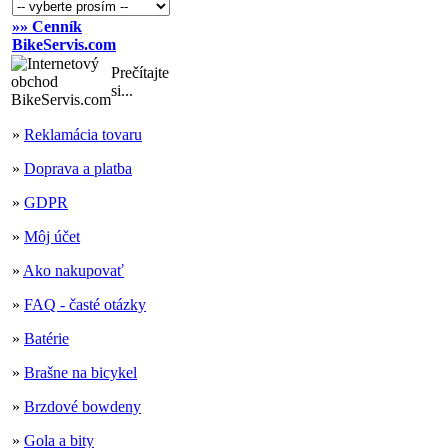
»» Cenník
BikeServis.com
Prečítajte
si...
»
Reklamácia tovaru
»
Doprava a platba
»
GDPR
»
Môj účet
»
Ako nakupovať
»
FAQ - časté otázky
»
Batérie
»
Brašne na bicykel
»
Brzdové bowdeny
»
Gola a bity