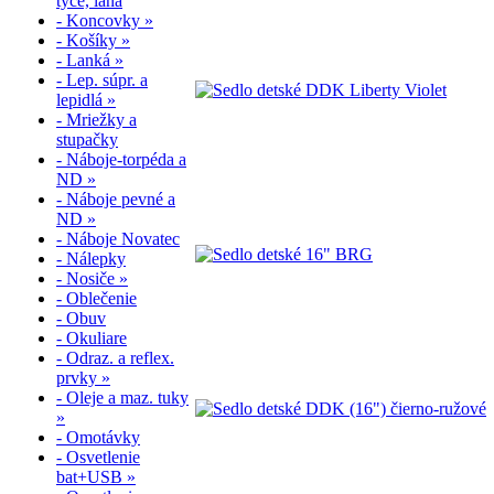
tyče, laná
- Koncovky »
- Košíky »
- Lanká »
- Lep. súpr. a
lepidlá »
- Mriežky a
stupačky
- Náboje-torpéda a
ND »
- Náboje pevné a
ND »
- Náboje Novatec
- Nálepky
- Nosiče »
- Oblečenie
- Obuv
- Okuliare
- Odraz. a reflex.
prvky »
- Oleje a maz. tuky
»
- Omotávky
- Osvetlenie
bat+USB »