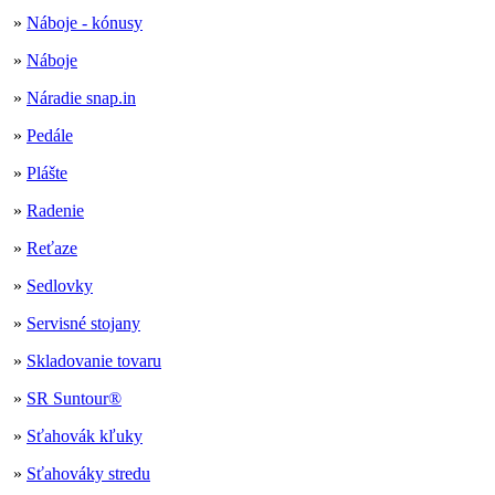
»
Náboje - kónusy
»
Náboje
»
Náradie snap.in
»
Pedále
»
Plášte
»
Radenie
»
Reťaze
»
Sedlovky
»
Servisné stojany
»
Skladovanie tovaru
»
SR Suntour®
»
Sťahovák kľuky
»
Sťahováky stredu