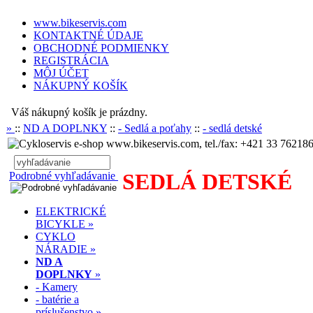
www.bikeservis.com
KONTAKTNÉ ÚDAJE
OBCHODNÉ PODMIENKY
REGISTRÁCIA
MÔJ ÚČET
NÁKUPNÝ KOŠÍK
Váš nákupný košík je prázdny.
»
::
ND A DOPLNKY
::
- Sedlá a poťahy
::
- sedlá detské
www.bikeservis.com, tel./fax: +421 33 762186
SEDLÁ DETSKÉ
Podrobné vyhľadávanie
ELEKTRICKÉ
BICYKLE »
.
CYKLO
NÁRADIE »
ND A
DOPLNKY
»
- Kamery
- batérie a
príslušenstvo »