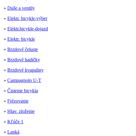
»
Duše a ventily
»
Elektr. bicykle-výber
»
Elektr.bicykle-dojazd
»
Elektr. bicykle
»
Brzdové čeluste
»
Brzdové hadičky
»
Brzdové kvapaliny
»
Campagnolo U-T
»
Čistenie bicykla
»
Frézovanie
»
Hlav. zloženie
»
Kľúče 1
»
Lanká