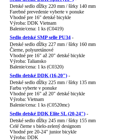
Detské sedlo dĺžky 220 mm / šírky 140 mm
Farebné prevedenie vyberte v ponuke
Vhodné pre 16" detské bicykle
Výroba: DDK Vietnam
Balenie/cena: 1 ks (C0419)
EAN 858600 65.801 L
Sedlo detské SMP selle PU34
-
Detské sedlo dĺžky 227 mm / šírky 160 mm
Čierne, polyuretánové
Vhodné pre 16" až 20" detské bicykle
Výroba: Taliansko
Balenie/cena: 1 ks (C0320)
EAN 858600H4044590
Sedlo detské DDK (16-20")
-
Detské sedlo dĺžky 225 mm / šírky 135 mm
Farbu vyberte v ponuke
Vhodné pre 16" až 20" detské bicykle
Výroba: Vietnam
Balenie/cena: 1 ks (C0520mc)
EAN 858600 44 108 47x
Sedlo detské DDK Elite SL (20-24")
-
Detské sedlo dĺžky 245 mm / šírky 155 mm
Celé čierne s bielo-zelený designom
Vhodné pre 20-24" junior bicykle
Výroba: DDK