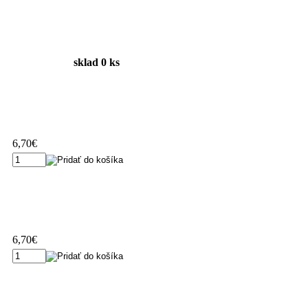
sklad 0 ks
6,70€
6,70€