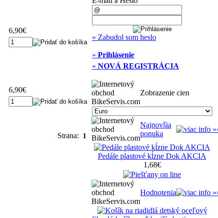
E-mail a Heslo
6,90€
» Zabudol som heslo
»
Prihlásenie
»
NOVÁ REGISTRÁCIA
6,90€
Zobrazenie cien
Najnovšia
ponuka
Strana:
1
Pedále plastové kĺzne Dok AKCIA
1,68€
Hodnotenia