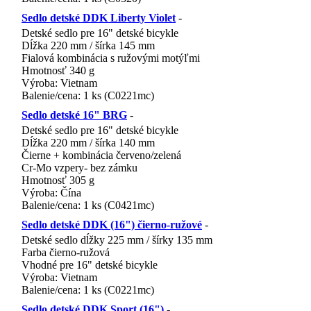
Sedlo detské DDK Liberty Violet
-
Detské sedlo pre 16" detské bicykle
Dĺžka 220 mm / šírka 145 mm
Fialová kombinácia s ružovými motýľmi
Hmotnosť 340 g
Výroba: Vietnam
Balenie/cena: 1 ks (C0221mc)
EAN 858 600 96 801 44
Sedlo detské 16" BRG
-
Detské sedlo pre 16" detské bicykle
Dĺžka 220 mm / šírka 140 mm
Čierne + kombinácia červeno/zelená
Cr-Mo vzpery- bez zámku
Hmotnosť 305 g
Výroba: Čína
Balenie/cena: 1 ks (C0421mc)
EAN 858 600 154 801 44
Sedlo detské DDK (16") čierno-ružové
-
Detské sedlo dĺžky 225 mm / šírky 135 mm
Farba čierno-ružová
Vhodné pre 16" detské bicykle
Výroba: Vietnam
Balenie/cena: 1 ks (C0221mc)
EAN 858600 44 108 050
Sedlo detské DDK Sport (16")
-