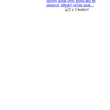
Skvelý košík,oveľ krajší ako tie
plastové, hlboký veľmi spok ..