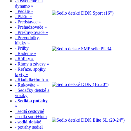
- Osvetlenie na
dynamo »
- Pedále »
- Plášte »
- Predstavce »
- Prehadzovače »
- Prešmykovače »
- Prevodníky,
kľuky »
- Prilby
- Radenie »
- Ráfiky »
- Rámy a závesy »
- Reťaze, spojky,
kryty »
- Riadidlá+bulh. »
- Rukoväte »
- Sedačky detské a
vozíky
- Sedlá a poťahy
»
- sedlá cestovné
- sedlá sport+tour
- sedlá detské
- poťahy sediel