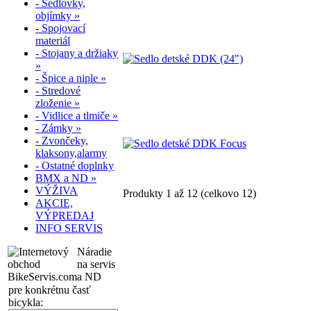
- Sedlovky,
objímky »
- Spojovací
materiál
- Stojany a držiaky
»
- Špice a niple »
- Stredové
zloženie »
- Vidlice a tlmiče »
- Zámky »
- Zvončeky,
klaksony,alarmy
- Ostatné doplnky
BMX a ND »
VÝŽIVA
Produkty 1 až 12 (celkovo 12)
AKCIE,
VÝPREDAJ
INFO SERVIS
Náradie
na servis
a ND
pre konkrétnu časť
bicykla: