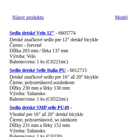
Názov produktu
Model
Sedlo detské Velo 12"
- 6605774
Detské značkové sedlo pre 12" detské bicykle
Čierno - červené
Dĺžka 203 mm / šírka 137 mm
Výroba: Velo
Balenie/cena: 1 ks (C0221mc)
EAN 858600P6605774
Sedlo detské Selle Italia PU
- 6012715
Detské značkové sedlo pre 16" až 20" bicykle
Čierne, polyuretánové,sozámkom
Dĺžky 230 mm a šírky 130 mm
Výroba: Taliansko
Balenie/cena: 1 ks (C0522mc)
EAN8586006012715
Sedlo detské SMP selle PU49
-
Vhodné pre 16" až 20" detské bicykle
Čierne, polyuretánové, so zámkom
Dĺžky 231 mm a šírky 152 mm
Výroba: Taliansko
Balenie/cena: 1 ks (C0320)
EAN 858600H4044538