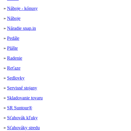
»
Náboje - kónusy
»
Náboje
»
Náradie snap.in
»
Pedále
»
Plášte
»
Radenie
»
Reťaze
»
Sedlovky
»
Servisné stojany
»
Skladovanie tovaru
»
SR Suntour®
»
Sťahovák kľuky
»
Sťahováky stredu