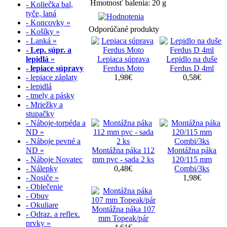
Hmotnosť balenia: 20 g
- Koliečka bal,
tyče, laná
- Koncovky »
Odporúčané produkty
- Košíky »
- Lanká »
- Lep. súpr. a
lepidlá
»
Lepiaca súprava
Lepidlo na duše
- lepiace súpravy
Ferdus Moto
Ferdus D 4ml
- lepiace záplaty
1,98€
0,58€
- lepidlá
- tmely a pásky
- Mriežky a
stupačky
- Náboje-torpéda a
ND »
- Náboje pevné a
ND »
Montážna páka 112
Montážna páka
- Náboje Novatec
mm pvc - sada 2 ks
120/115 mm
- Nálepky
0,48€
Combi/3ks
- Nosiče »
1,98€
- Oblečenie
- Obuv
- Okuliare
Montážna páka 107
- Odraz. a reflex.
mm Topeak/pár
prvky »