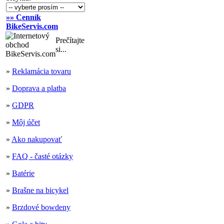
»» Cenník
BikeServis.com
Prečítajte
si...
»
Reklamácia tovaru
»
Doprava a platba
»
GDPR
»
Môj účet
»
Ako nakupovať
»
FAQ - časté otázky
»
Batérie
»
Brašne na bicykel
»
Brzdové bowdeny