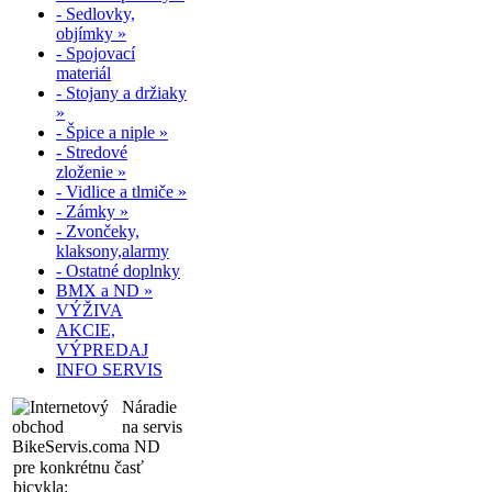
- Sedlovky,
objímky »
- Spojovací
materiál
- Stojany a držiaky
»
- Špice a niple »
- Stredové
zloženie »
- Vidlice a tlmiče »
- Zámky »
- Zvončeky,
klaksony,alarmy
- Ostatné doplnky
BMX a ND »
VÝŽIVA
AKCIE,
VÝPREDAJ
INFO SERVIS
Náradie
na servis
a ND
pre konkrétnu časť
bicykla: