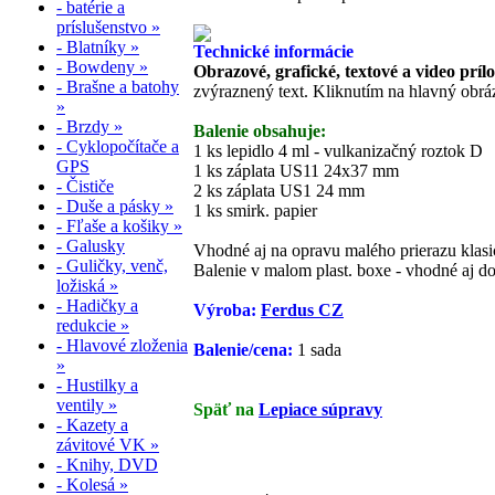
- batérie a
príslušenstvo »
- Blatníky »
Technické informácie
- Bowdeny »
Obrazové, grafické, textové a video príl
- Brašne a batohy
zvýraznený text. Kliknutím na hlavný obráz
»
- Brzdy »
Balenie obsahuje:
- Cyklopočítače a
1 ks lepidlo 4 ml - vulkanizačný roztok D
GPS
1 ks záplata US11 24x37 mm
- Čističe
2 ks záplata US1 24 mm
- Duše a pásky »
1 ks smirk. papier
- Fľaše a košiky »
- Galusky
Vhodné aj na opravu malého prierazu klasi
- Guličky, venč,
Balenie v malom plast. boxe - vhodné aj do
ložiská »
- Hadičky a
Výroba:
Ferdus CZ
redukcie »
- Hlavové zloženia
Balenie/cena:
1 sada
»
- Hustilky a
ventily »
Späť na
Lepiace súpravy
- Kazety a
závitové VK »
- Knihy, DVD
- Kolesá »