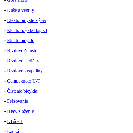
»
Gola a bity
»
Duše a ventily
»
Elektr. bicykle-výber
»
Elektr.bicykle-dojazd
»
Elektr. bicykle
»
Brzdové čeluste
»
Brzdové hadičky
»
Brzdové kvapaliny
»
Campagnolo U-T
»
Čistenie bicykla
»
Frézovanie
»
Hlav. zloženie
»
Kľúče 1
»
Lanká