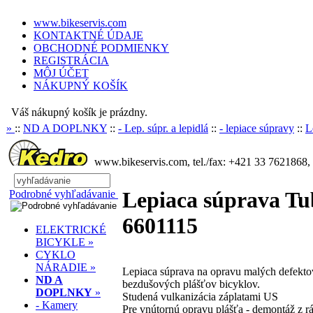
www.bikeservis.com
KONTAKTNÉ ÚDAJE
OBCHODNÉ PODMIENKY
REGISTRÁCIA
MÔJ ÚČET
NÁKUPNÝ KOŠÍK
Váš nákupný košík je prázdny.
»
::
ND A DOPLNKY
::
- Lep. súpr. a lepidlá
::
- lepiace súpravy
::
L
www.bikeservis.com, tel./fax: +421 33 7621868, 
Lepiaca súprava Tub
Podrobné vyhľadávanie
6601115
ELEKTRICKÉ
BICYKLE »
CYKLO
NÁRADIE »
Lepiaca súprava na opravu malých defekto
ND A
bezdušových plášťov bicyklov.
DOPLNKY
»
Studená vulkanizácia záplatami US
- Kamery
Pre vnútornú opravu plášťa - demontáž z rá