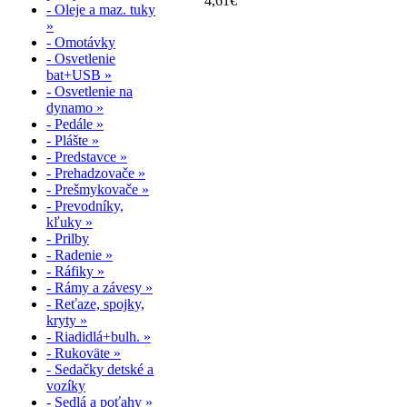
4,61€
- Oleje a maz. tuky
»
- Omotávky
- Osvetlenie
bat+USB »
- Osvetlenie na
dynamo »
- Pedále »
- Plášte »
- Predstavce »
- Prehadzovače »
- Prešmykovače »
- Prevodníky,
kľuky »
- Prilby
- Radenie »
- Ráfiky »
- Rámy a závesy »
- Reťaze, spojky,
kryty »
- Riadidlá+bulh. »
- Rukoväte »
- Sedačky detské a
vozíky
- Sedlá a poťahy »