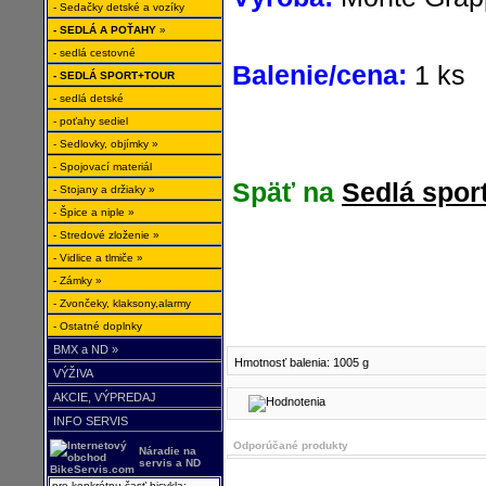
- Sedačky detské a vozíky
- SEDLÁ A POŤAHY
»
- sedlá cestovné
Balenie/cena:
1 ks
- SEDLÁ SPORT+TOUR
- sedlá detské
- poťahy sediel
- Sedlovky, objímky »
- Spojovací materiál
Späť na
Sedlá sport
- Stojany a držiaky »
- Špice a niple »
- Stredové zloženie »
- Vidlice a tlmiče »
- Zámky »
- Zvončeky, klaksony,alarmy
- Ostatné doplnky
BMX a ND »
Hmotnosť balenia: 1005 g
VÝŽIVA
AKCIE, VÝPREDAJ
INFO SERVIS
Odporúčané produkty
Náradie na
servis a ND
pre konkrétnu časť bicykla: