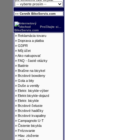
»» Cenník BikeServis.com
Prečítajte si...
»
Reklamácia tovaru
»
Doprava a platba
»
GDPR
»
Môj účet
»
Ako nakupovať
»
FAQ - časté otázky
»
Batérie
»
Brašne na bicykel
»
Brzdové bowdeny
»
Gola a bity
»
Duše a ventily
»
Elektr. bicykle-výber
»
Elektr.bicykle-dojazd
»
Elektr. bicykle
»
Brzdové čeluste
»
Brzdové hadičky
»
Brzdové kvapaliny
»
Campagnolo U-T
»
Čistenie bicykla
»
Frézovanie
»
Hlav. zloženie