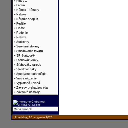
»
Kľúče 1
»
Lanká
»
Náboje - kónusy
»
Náboje
»
Náradie snap.in
»
Pedále
»
Plášte
»
Radenie
»
Reťaze
»
Sedlovky
»
Servisné stojany
»
Skladovanie tovaru
»
SR Suntour®
»
Sťahovák kľuky
»
Sťahováky stredu
»
Stredové osky
»
Špeciálne technológie
»
Valivé uloženie
»
Vypletené kolesá
»
Závesy prehadzovača
»
Závitové nástroje
Mapa stránok
Pondelok, 10. augusta 2026