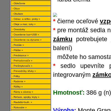
- Oblečenie
- Obuv
- Okuliare
- Odraz. a reflex. prvky »
*
čierne oceľové
vzp
- Oleje a maz. tuky »
*
pre montáž sedla n
- Omotávky
- Osvetlenie bat+USB »
zámku
potrebujete
- Osvetlenie na dynamo »
- Pedále »
balení)
- Plášte »
*
môžete ho samosta
- Predstavce »
- Prehadzovače »
*
sedlo upevníte
- Prešmykovače »
- Prevodníky, kľuky »
integrovaným
zámk
- Prilby
- Radenie »
- Ráfiky »
Hmotnosť:
386 g (n)
- Rámy a závesy »
- Reťaze, spojky, kryty »
- Riadidlá+bulh. »
- Rukoväte »
Výroba:
Monte Grapp