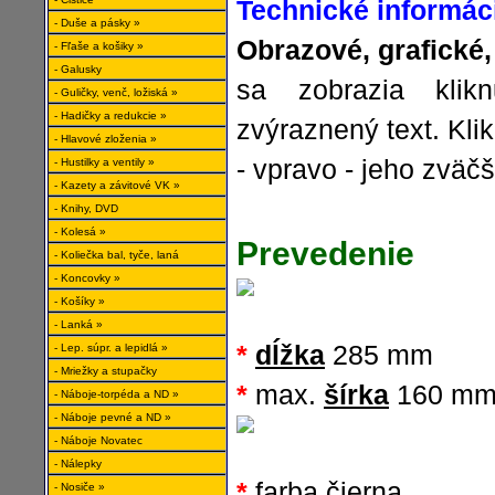
Technické informác
- Duše a pásky »
Obrazové, grafické,
- Fľaše a košiky »
- Galusky
sa zobrazia klik
- Guličky, venč, ložiská »
- Hadičky a redukcie »
zvýraznený text. Kli
- Hlavové zloženia »
- vpravo - jeho zväč
- Hustilky a ventily »
- Kazety a závitové VK »
- Knihy, DVD
- Kolesá »
Prevedenie
- Koliečka bal, tyče, laná
- Koncovky »
- Košíky »
- Lanká »
*
dĺžka
285 mm
- Lep. súpr. a lepidlá »
- Mriežky a stupačky
*
max.
šírka
160 m
- Náboje-torpéda a ND »
- Náboje pevné a ND »
- Náboje Novatec
- Nálepky
*
farba čierna
- Nosiče »