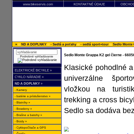
www.bikeservis.com
KONTAKTNÉ ÚDAJE
OBCHOD
»
::
ND A DOPLNKY
::
- Sedlá a poťahy
::
- sedlá sport+tour
::
Sedlo Monte 
Sedlo Monte Grappa K2 gel čierne - 6605
Podrobné vyhľadávanie
Klasické pohodlné 
ELEKTRICKÉ BICYKLE »
univerzálne špor
CYKLO NÁRADIE »
ND A DOPLNKY
»
vložkou na turis
- Kamery
- batérie a príslušenstvo »
trekking a cross bicy
- Blatníky »
Sedlo sa dodáva be
- Bowdeny »
- Brašne a batohy »
- Brzdy »
- Cyklopočítače a GPS
- Čističe